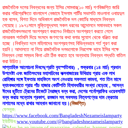
রাজনৈতিক দলের নিবন্ধনের জন্য ইসির সোমবার(১০ মার্চ) গণবিজ্ঞপ্তি জারি
করার পরিপ্রেক্ষিতে বাংলাদেশ নেজামে ইসলাম পার্টির সভাপতি মাওলানা ওবায়দুল
হক বলেন, বিগত দিনে অধিকাংশ রাজনৈতিক দল কোর্টের মাধ্যমে নিবন্ধন
পেয়েছে। ১৯৭১সালে মুক্তিযুদ্ধসহ সকল ধরনের আন্দোলনে সমানভাবে সকল
রাজনৈতিকদলগুলো অংশগ্রহণ করলেও নির্বাচনে অংশগ্রহণ করতে গেলে
নানরকম শর্তাবলি দিয়ে সংসদে জণগণের কথা বলার সুযোগ থেকে বঞ্জিত করা
হচ্ছে ।নিবন্ধিত দলে মহিলাদের অংশগ্রহণসহ বিভিন্নভাবে শর্ত পূরণ করা
হয়নি। আদালতে না গিয়ে রাজনৈতিক দলগুলোকে নিরপেক্ষ ভাবে ইসির পক্ষে
নিবন্ধন নেয়া সম্ভব কিনা এটা ঠিক করতে হবে অন্যথায় নিবন্ধন পদ্ধতি বাতিল
করা উচিত।
সাপ্তাহিক আলোচনা দিবসে(প্রতি বৃহস্পতিবার) , শুক্রবার (১৪ মার্চ) প্রধান
উপদেষ্টা এবং জাতিসংঘের মহাসচিবের কক্সবাজারের উখিয়ায় প্রায় এক লাখ
রোহিঙ্গার সঙ্গে ইফতার মাহফিলে অংশ নেওয়ায় সফলতা কামনা, গত তিন মাসে
ব্যাংকগুলোতে প্রায় পাঁচ হাজার কোটিপতি হিসাবধারীর সংখ্যা বেড়েছে , আসন্ন
ঈদের ছুটিতে ট্রেনের টিকেটে নৈরাজ্য বন্ধ করা, দেশের পর্নোগ্রাফির ওয়েবসাইট
বন্ধ করায় সন্তোষ প্রকাশ, রমজান সহ সবসময় নিত্যপণ্যের দাম ক্রেতার
নাগালের মধ্যে রাখার আহবান জানানো হয়।
(বিজ্ঞপ্তি)
ফেসবুক:
https://www.facebook.com/BangladeshNezameislamparty
ইউটিউব:
www.youtube.com/@bangladeshnezameislamparty