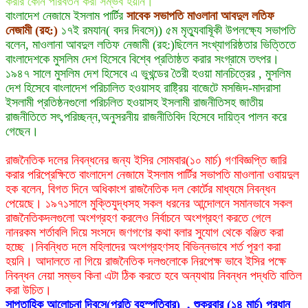
করার কোন পরিবর্তন করা সম্ভব হয়নি।
বাংলাদেশ নেজামে ইসলাম পার্টির
সাবেক সভাপতি মাওলানা আবদুল লতিফ
নেজামী (রহ:)
১৭ই রমযান( বদর দিবসে)) ৫ম মৃত্যুবাষিূকী উপলক্ষ্যে সভাপতি
বলেন, মাওলানা আবদুল লতিফ নেজামী (রহ:)ছিলেন সংখ্যাগরিষ্ঠতার ভিত্তিতে
বাংলাদেশকে মুসলিম দেশ হিসেবে বিশ্বে প্রতিাষ্ঠত করার সংগ্রামে তৎপর।
১৯৪৭ সালে মুসলিম দেশ হিসেবে এ ভুখন্ডের তৈরী হওয়া মানচিত্রের , মুসলিম
দেশ হিসেবে বাংলাদেশ পরিচালিত হওয়াসহ রাষ্ট্রিয় বাজেটে মসজিদ-মাদরাসা
ইসলামী প্রতিষ্ঠনগুলো পরিচলিত হওয়াসহ ইসলামী রাজনীতিসহ জাতীয়
রাজনীতিতে সৎ,পরিচ্ছন্ন,অনুসরনীয় রাজনীতিবিদ হিসেবে দায়িত্ব পালন করে
গেছেন।
রাজনৈতিক দলের নিবন্ধনের জন্য ইসির সোমবার(১০ মার্চ) গণবিজ্ঞপ্তি জারি
করার পরিপ্রেক্ষিতে বাংলাদেশ নেজামে ইসলাম পার্টির সভাপতি মাওলানা ওবায়দুল
হক বলেন, বিগত দিনে অধিকাংশ রাজনৈতিক দল কোর্টের মাধ্যমে নিবন্ধন
পেয়েছে। ১৯৭১সালে মুক্তিযুদ্ধসহ সকল ধরনের আন্দোলনে সমানভাবে সকল
রাজনৈতিকদলগুলো অংশগ্রহণ করলেও নির্বাচনে অংশগ্রহণ করতে গেলে
নানরকম শর্তাবলি দিয়ে সংসদে জণগণের কথা বলার সুযোগ থেকে বঞ্জিত করা
হচ্ছে ।নিবন্ধিত দলে মহিলাদের অংশগ্রহণসহ বিভিন্নভাবে শর্ত পূরণ করা
হয়নি। আদালতে না গিয়ে রাজনৈতিক দলগুলোকে নিরপেক্ষ ভাবে ইসির পক্ষে
নিবন্ধন নেয়া সম্ভব কিনা এটা ঠিক করতে হবে অন্যথায় নিবন্ধন পদ্ধতি বাতিল
করা উচিত।
সাপ্তাহিক আলোচনা দিবসে(প্রতি বৃহস্পতিবার) , শুক্রবার (১৪ মার্চ) প্রধান