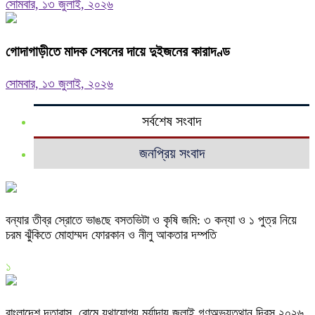
সোমবার, ১৩ জুলাই, ২০২৬
গোদাগাড়ীতে মাদক সেবনের দায়ে দুইজনের কারাদণ্ড
সোমবার, ১৩ জুলাই, ২০২৬
সর্বশেষ সংবাদ
জনপ্রিয় সংবাদ
বন্যার তীব্র স্রোতে ভাঙছে বসতভিটা ও কৃষি জমি: ৩ কন্যা ও ১ পুত্র নিয়ে
চরম ঝুঁকিতে মোহাম্মদ ফোরকান ও নীলু আকতার দম্পতি
১
বাংলাদেশ দূতাবাস, রোমে যথাযোগ্য মর্যাদায় জুলাই গণঅভ্যুত্থান দিবস ২০২৬