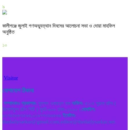
৯
কালীগঞ্জে জুলাই গণঅভ্যুত্থান দিবসের আলোচনা সভা ও দোয়া মাহফিল
অনুষ্ঠিত
১০
Visitor
যোগাযোগ ঠিকানা
সম্পাদকও প্রকাশক:
মুহম্মদ ওবায়দুল হক
অফিস:
৫১/এ পুরানা পল্টন (
রিসোর্সফুল পল্টন সিটি ) স্যুট-৬০৮ ঢাকা--১০০০।
মোবাইল:
০১৭৫৫৮৮৩৫৯৬,০১৯৭৭৩৬৬৫৬৬
ইমেইল:
thedailysarkar@gmail.com,editor@thedailysarkar.net.