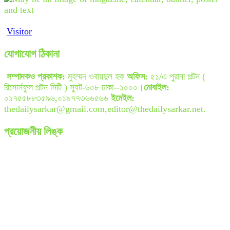
Visitor
যোগাযোগ ঠিকানা
সম্পাদকও প্রকাশক:
মুহম্মদ ওবায়দুল হক
অফিস:
৫১/এ পুরানা পল্টন (
রিসোর্সফুল পল্টন সিটি ) স্যুট-৬০৮ ঢাকা--১০০০।
মোবাইল:
০১৭৫৫৮৮৩৫৯৬,০১৯৭৭৩৬৬৫৬৬
ইমেইল:
thedailysarkar@gmail.com,editor@thedailysarkar.net.
প্রয়োজনীয় লিঙ্ক