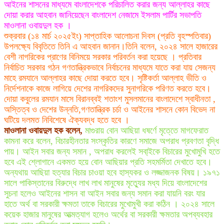
আইনের শাসনের মাধ্যমে বাংলাদেশকে পরিচালিত করার জন্য আল্লাহর কাছে
দোয়া করার আহবান জানিয়েছেন বাংলাদেশ নেজামে ইসলাম পার্টির সভাপতি
মাওলানা ওবায়দুল হক ।
শুক্রবার (১৪ মার্চ ২০২৫ইং) সাপ্তাহিক আলোচনা দিবস (প্রতি বৃহস্পতিবার)
উপলক্ষ্যে বিবৃতিতে তিনি এ আহবান জানান।তিনি বলেন, ২০২৪ সালে হাজারের
বেশী নাগরিকের প্রাণের বিনিময়ে সরকার পরিবর্তন করা হয়েছে । প্রতিবার
নির্বাচিত সরকার গঠন গণতান্ত্রিকভাবে নির্বাচনের মাধ্যমে যাতে করা যায় সেজন্য
মাহে রমযানে আল্লাহর কাছে দোয়া করতে হবে। সৃষ্টিকর্তা আল্লাহ ভীতি ও
নির্দেশনাকে কাজে লাগিয়ে দেশের নাগরিকদের সুনাগরিকে পরিণত করতে হবে।
দোয়া কবুলের রমযান মাসে বিরানব্বই শতাংশ মুসলমানের বাংলাদেশে স্বাধীনতা ,
অস্তিত্ব ও দেশের উন্নতি,গণতান্ত্রিক চর্চা ও আইনের শাসনে কোন বিভেদ না
ঘটিয়ে দলমত নিবিশেষে ঐক্যবদ্ধ হতে হবে ।
মাওলানা ওবায়দুল হক বলেন,
মাগুরায় বোন আছিয়া ধষর্ণে মৃতে্তে মাগফেরাত
কামনা করে বলেন, বিচারহীনতার সংস্কৃতির কারণে সমাজে অপরাধ প্রবণতা বৃদ্ধি
পায়। আইন সবার জন্য সমান , অপরাধ করলেই সবা্ইকে বিচারের মুখোমুখি হতে
হবে এই শ্লোগানে একমত হয়ে বোন আছিয়ার প্রতি সহমর্মিতা দেখাতে হবে।
অন্যথায় আছিয়া হত্যার বিচার চাওয়া হবে হাস্যকর ও লজ্জাজনক বিষয়। ১৯৭১
সালে পাকিস্তানের বিরুদ্ধে লাখ লাখ মানুষের মৃত্যেুর মধ্য দিয়ে বাংলাদেশের
সুচনা হলেও আইনের শাসন বা আইন সবার জন্য সমান করা যায়নি বরং যার
হাতে অর্থ বা সরকারী ক্ষমতা তাকে বিচারের মুখোমুখী করা কঠিন । ২০২৪ সালে
কয়েক হাজার মানুষের আত্মত্যাগ হলেও অর্থের বা সরকারী ক্ষমতার অপব্যবহার