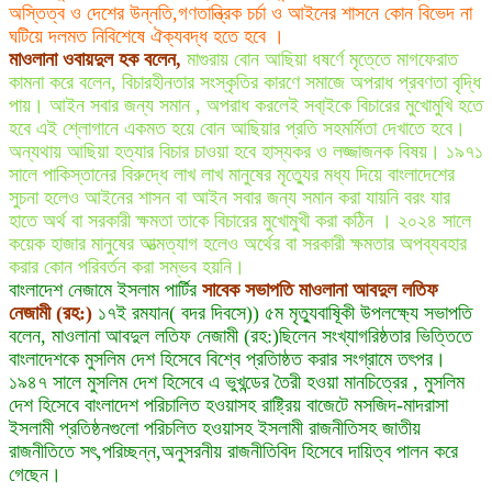
অস্তিত্ব ও দেশের উন্নতি,গণতান্ত্রিক চর্চা ও আইনের শাসনে কোন বিভেদ না
ঘটিয়ে দলমত নিবিশেষে ঐক্যবদ্ধ হতে হবে ।
মাওলানা ওবায়দুল হক বলেন,
মাগুরায় বোন আছিয়া ধষর্ণে মৃতে্তে মাগফেরাত
কামনা করে বলেন, বিচারহীনতার সংস্কৃতির কারণে সমাজে অপরাধ প্রবণতা বৃদ্ধি
পায়। আইন সবার জন্য সমান , অপরাধ করলেই সবা্ইকে বিচারের মুখোমুখি হতে
হবে এই শ্লোগানে একমত হয়ে বোন আছিয়ার প্রতি সহমর্মিতা দেখাতে হবে।
অন্যথায় আছিয়া হত্যার বিচার চাওয়া হবে হাস্যকর ও লজ্জাজনক বিষয়। ১৯৭১
সালে পাকিস্তানের বিরুদ্ধে লাখ লাখ মানুষের মৃত্যেুর মধ্য দিয়ে বাংলাদেশের
সুচনা হলেও আইনের শাসন বা আইন সবার জন্য সমান করা যায়নি বরং যার
হাতে অর্থ বা সরকারী ক্ষমতা তাকে বিচারের মুখোমুখী করা কঠিন । ২০২৪ সালে
কয়েক হাজার মানুষের আত্মত্যাগ হলেও অর্থের বা সরকারী ক্ষমতার অপব্যবহার
করার কোন পরিবর্তন করা সম্ভব হয়নি।
বাংলাদেশ নেজামে ইসলাম পার্টির
সাবেক সভাপতি মাওলানা আবদুল লতিফ
নেজামী (রহ:)
১৭ই রমযান( বদর দিবসে)) ৫ম মৃত্যুবাষিূকী উপলক্ষ্যে সভাপতি
বলেন, মাওলানা আবদুল লতিফ নেজামী (রহ:)ছিলেন সংখ্যাগরিষ্ঠতার ভিত্তিতে
বাংলাদেশকে মুসলিম দেশ হিসেবে বিশ্বে প্রতিাষ্ঠত করার সংগ্রামে তৎপর।
১৯৪৭ সালে মুসলিম দেশ হিসেবে এ ভুখন্ডের তৈরী হওয়া মানচিত্রের , মুসলিম
দেশ হিসেবে বাংলাদেশ পরিচালিত হওয়াসহ রাষ্ট্রিয় বাজেটে মসজিদ-মাদরাসা
ইসলামী প্রতিষ্ঠনগুলো পরিচলিত হওয়াসহ ইসলামী রাজনীতিসহ জাতীয়
রাজনীতিতে সৎ,পরিচ্ছন্ন,অনুসরনীয় রাজনীতিবিদ হিসেবে দায়িত্ব পালন করে
গেছেন।