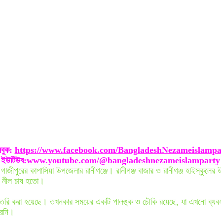
বুক:
https://www.facebook.com/BangladeshNezameislampa
ইউটিউব:
www.youtube.com/@bangladeshnezameislamparty
 গাজীপুরের কাপাসিয়া উপজেলার রানীগঞ্জে। রানীগঞ্জ বাজার ও রানীগঞ্জ হাইস্কুলের
য় নীল চাষ হতো।
য়ে তৈরি করা হয়েছে। তখনকার সময়ের একটি পালঙ্ক ও চৌকি রয়েছে, যা এখনো ব্যব
রেনি।