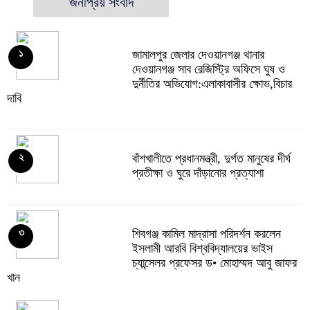
জনপ্রিয় সংবাদ
জামালপুর জেলার দেওয়ানগঞ্জ থানার
১
দেওয়ানগঞ্জ সাব রেজিস্ট্রি অফিসে ঘুষ ও
দুর্নীতির অভিযোগ:এলাকাবাসীর ক্ষোভ,বিচার
দাবি
বাঁশখালীতে প্রধানমন্ত্রী, দুর্গত মানুষের দীর্ঘ
২
প্রতীক্ষা ও ঘুরে দাঁড়ানোর প্রত্যাশা
শিবগঞ্জ কামিল মাদ্রাসা পরিদর্শন করলেন
৩
ইসলামী আরবি বিশ্ববিদ্যালয়ের ভাইস
চ্যান্সেলর প্রফেসর ড• মোহাম্মদ আবু জাফর
খান