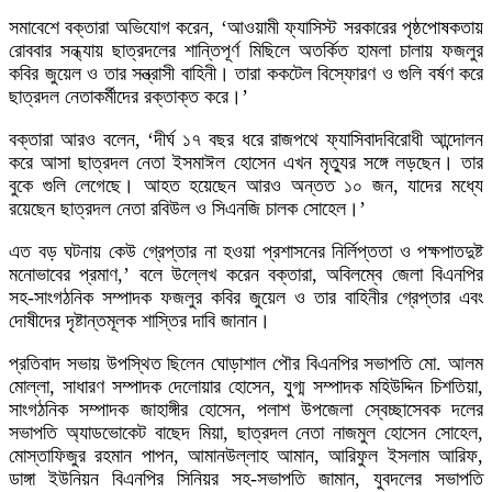
সমাবেশে বক্তারা অভিযোগ করেন, ‘আওয়ামী ফ্যাসিস্ট সরকারের পৃষ্ঠপোষকতায়
রোববার সন্ধ্যায় ছাত্রদলের শান্তিপূর্ণ মিছিলে অতর্কিত হামলা চালায় ফজলুর
কবির জুয়েল ও তার সন্ত্রাসী বাহিনী। তারা ককটেল বিস্ফোরণ ও গুলি বর্ষণ করে
ছাত্রদল নেতাকর্মীদের রক্তাক্ত করে।’
বক্তারা আরও বলেন, ‘দীর্ঘ ১৭ বছর ধরে রাজপথে ফ্যাসিবাদবিরোধী আন্দোলন
করে আসা ছাত্রদল নেতা ইসমাঈল হোসেন এখন মৃত্যুর সঙ্গে লড়ছেন। তার
বুকে গুলি লেগেছে। আহত হয়েছেন আরও অন্তত ১০ জন, যাদের মধ্যে
রয়েছেন ছাত্রদল নেতা রবিউল ও সিএনজি চালক সোহেল।’
এত বড় ঘটনায় কেউ গ্রেপ্তার না হওয়া প্রশাসনের নির্লিপ্ততা ও পক্ষপাতদুষ্ট
মনোভাবের প্রমাণ,’ বলে উল্লেখ করেন বক্তারা, অবিলম্বে জেলা বিএনপির
সহ-সাংগঠনিক সম্পাদক ফজলুর কবির জুয়েল ও তার বাহিনীর গ্রেপ্তার এবং
দোষীদের দৃষ্টান্তমূলক শাস্তির দাবি জানান।
প্রতিবাদ সভায় উপস্থিত ছিলেন ঘোড়াশাল পৌর বিএনপির সভাপতি মো. আলম
মোল্লা, সাধারণ সম্পাদক দেলোয়ার হোসেন, যুগ্ম সম্পাদক মহিউদ্দিন চিশতিয়া,
সাংগঠনিক সম্পাদক জাহাঙ্গীর হোসেন, পলাশ উপজেলা স্বেচ্ছাসেবক দলের
সভাপতি অ্যাডভোকেট বাছেদ মিয়া, ছাত্রদল নেতা নাজমুল হোসেন সোহেল,
মোস্তাফিজুর রহমান পাপন, আমানউল্লাহ আমান, আরিফুল ইসলাম আরিফ,
ডাঙ্গা ইউনিয়ন বিএনপির সিনিয়র সহ-সভাপতি জামান, যুবদলের সভাপতি