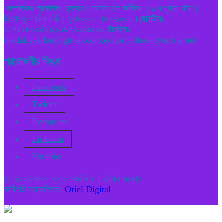
সম্পাদকও প্রকাশক:
মুহম্মদ ওবায়দুল হক
অফিস:
৫১/এ পুরানা পল্টন (
রিসোর্সফুল পল্টন সিটি ) স্যুট-৬০৮ ঢাকা--১০০০।
মোবাইল:
০১৭৫৫৮৮৩৫৯৬,০১৯৭৭৩৬৬৫৬৬
ইমেইল:
thedailysarkar@gmail.com,editor@thedailysarkar.net.
প্রয়োজনীয় লিঙ্ক
Facebook
Twitter
Instagram
Linkedin
Youtube
© ২০২৫ সকল স্বত্ত সংরক্ষিত । দৈনিক সরকার
কারিগরি সহযোগিতায়:
Oriel Digital