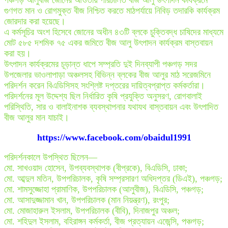
পঞ্চগড় আলুবীজ জোনের আওতায় পরিচালিত বীজ আলু উৎপাদন কার্যক্রমে
গুণগত মান ও রোগমুক্ত বীজ নিশ্চিত করতে মাঠপর্যায়ে নিবিড় তদারকি কার্যক্রম
জোরদার করা হয়েছে।
এ কর্মসূচির অংশ হিসেবে জোনের অধীন ৪৩টি ব্লকে চুক্তিবদ্ধ চাষিদের মাধ্যমে
মোট ৫৮৫ দশমিক ৭৫ একর জমিতে বীজ আলু উৎপাদন কার্যক্রম বাস্তবায়ন
করা হয়।
উৎপাদন কার্যক্রমের চূড়ান্ত ধাপে সম্প্রতি দুই দিনব্যাপী পঞ্চগড় সদর
উপজেলার ভাওলাপাড়া অঞ্চলসহ বিভিন্ন ব্লকের বীজ আলুর মাঠ সরেজমিনে
পরিদর্শন করেন বিএডিসিসহ সংশ্লিষ্ট দপ্তরের দায়িত্বপ্রাপ্ত কর্মকর্তারা।
পরিদর্শনের মূল উদ্দেশ্য ছিল নির্ধারিত কৃষি প্রযুক্তি অনুসরণ, রোগবালাই
পরিস্থিতি, সার ও বালাইনাশক ব্যবস্থাপনার যথাযথ বাস্তবায়ন এবং উৎপাদিত
বীজ আলুর মান যাচাই।
https://www.facebook.com/obaidul1991
পরিদর্শনকালে উপস্থিত ছিলেন—
মো. সাখওয়াদ হোসেন, উপব্যবস্থাপক (বীপ্রকে), বিএডিসি, ঢাকা;
মো. আব্দুল মতিন, উপপরিচালক, কৃষি সম্প্রসারণ অধিদপ্তর (ডিএই), পঞ্চগড়;
মো. শামসুজ্জোহা প্রামাণিক, উপপরিচালক (আলুবীজ), বিএডিসি, পঞ্চগড়;
মো. আসাদুজ্জামান খান, উপপরিচালক (মান নিয়ন্ত্রণ), রংপুর;
মো. মোজাহারুল ইসলাম, উপপরিচালক (বীবি), দিনাজপুর অঞ্চল;
মো. শহিদুল ইসলাম, বহিরাঙ্গন কর্মকর্তা, বীজ প্রত্যায়ন এজেন্সি, পঞ্চগড়;