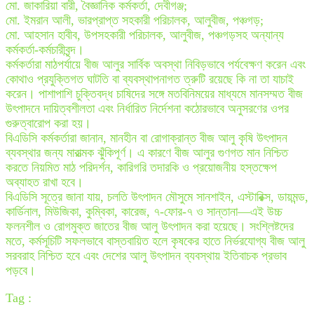
মো. জাকারিয়া বারী, বৈজ্ঞানিক কর্মকর্তা, দেবীগঞ্জ;
মো. ইমরান আলী, ভারপ্রাপ্ত সহকারী পরিচালক, আলুবীজ, পঞ্চগড়;
মো. আহসান হাবীব, উপসহকারী পরিচালক, আলুবীজ, পঞ্চগড়সহ অন্যান্য
কর্মকর্তা-কর্মচারীবৃন্দ।
কর্মকর্তারা মাঠপর্যায়ে বীজ আলুর সার্বিক অবস্থা নিবিড়ভাবে পর্যবেক্ষণ করেন এবং
কোথাও প্রযুক্তিগত ঘাটতি বা ব্যবস্থাপনাগত ত্রুটি রয়েছে কি না তা যাচাই
করেন। পাশাপাশি চুক্তিবদ্ধ চাষিদের সঙ্গে মতবিনিময়ের মাধ্যমে মানসম্মত বীজ
উৎপাদনে দায়িত্বশীলতা এবং নির্ধারিত নির্দেশনা কঠোরভাবে অনুসরণের ওপর
গুরুত্বারোপ করা হয়।
বিএডিসি কর্মকর্তারা জানান, মানহীন বা রোগাক্রান্ত বীজ আলু কৃষি উৎপাদন
ব্যবস্থার জন্য মারাত্মক ঝুঁকিপূর্ণ। এ কারণে বীজ আলুর গুণগত মান নিশ্চিত
করতে নিয়মিত মাঠ পরিদর্শন, কারিগরি তদারকি ও প্রয়োজনীয় হস্তক্ষেপ
অব্যাহত রাখা হবে।
বিএডিসি সূত্রে জানা যায়, চলতি উৎপাদন মৌসুমে সানশাইন, এস্টারিক্স, ডায়মন্ড,
কার্ডিনাল, মিউজিকা, কুম্বিকা, কারেজ, ৭-ফোর-৭ ও সান্তানা—এই উচ্চ
ফলনশীল ও রোগমুক্ত জাতের বীজ আলু উৎপাদন করা হয়েছে। সংশ্লিষ্টদের
মতে, কর্মসূচিটি সফলভাবে বাস্তবায়িত হলে কৃষকের হাতে নির্ভরযোগ্য বীজ আলু
সরবরাহ নিশ্চিত হবে এবং দেশের আলু উৎপাদন ব্যবস্থায় ইতিবাচক প্রভাব
পড়বে।
Tag :