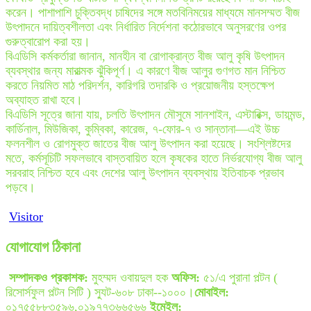
করেন। পাশাপাশি চুক্তিবদ্ধ চাষিদের সঙ্গে মতবিনিময়ের মাধ্যমে মানসম্মত বীজ
উৎপাদনে দায়িত্বশীলতা এবং নির্ধারিত নির্দেশনা কঠোরভাবে অনুসরণের ওপর
গুরুত্বারোপ করা হয়।
বিএডিসি কর্মকর্তারা জানান, মানহীন বা রোগাক্রান্ত বীজ আলু কৃষি উৎপাদন
ব্যবস্থার জন্য মারাত্মক ঝুঁকিপূর্ণ। এ কারণে বীজ আলুর গুণগত মান নিশ্চিত
করতে নিয়মিত মাঠ পরিদর্শন, কারিগরি তদারকি ও প্রয়োজনীয় হস্তক্ষেপ
অব্যাহত রাখা হবে।
বিএডিসি সূত্রে জানা যায়, চলতি উৎপাদন মৌসুমে সানশাইন, এস্টারিক্স, ডায়মন্ড,
কার্ডিনাল, মিউজিকা, কুম্বিকা, কারেজ, ৭-ফোর-৭ ও সান্তানা—এই উচ্চ
ফলনশীল ও রোগমুক্ত জাতের বীজ আলু উৎপাদন করা হয়েছে। সংশ্লিষ্টদের
মতে, কর্মসূচিটি সফলভাবে বাস্তবায়িত হলে কৃষকের হাতে নির্ভরযোগ্য বীজ আলু
সরবরাহ নিশ্চিত হবে এবং দেশের আলু উৎপাদন ব্যবস্থায় ইতিবাচক প্রভাব
পড়বে।
Visitor
যোগাযোগ ঠিকানা
সম্পাদকও প্রকাশক:
মুহম্মদ ওবায়দুল হক
অফিস:
৫১/এ পুরানা পল্টন (
রিসোর্সফুল পল্টন সিটি ) স্যুট-৬০৮ ঢাকা--১০০০।
মোবাইল:
০১৭৫৫৮৮৩৫৯৬,০১৯৭৭৩৬৬৫৬৬
ইমেইল: