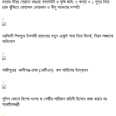
বন্যার তীব্র স্রোতে ভাঙছে বসতভিটা ও কৃষি জমি: ৩ কন্যা ও ১ পুত্র নিয়ে
চরম ঝুঁকিতে মোহাম্মদ ফোরকান ও নীলু আকতার দম্পতি
৫
নরসিংদী শিবপুরে ইসলামী ব্যাংকের নতুন এজেন্ট শাখা নিয়ে বিতর্ক, নিয়ম লঙ্ঘনের
অভিযোগ
৬
গাজীপুরের কালীগঞ্জ-ঢাকা (কেটিএল) বাস সার্ভিসের উদ্বোধন
৭
পুলিশ কোনো বিশেষ দলের বা গোষ্ঠীর লাঠিয়াল বাহিনী হিসেবে কাজ করবে নাঃ
স্বরাষ্ট্রমন্ত্রী