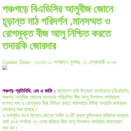
পঞ্চগড়ে বিএডিসির আলুবীজ জোনে
চূড়ান্ত মাঠ পরিদর্শন ,মানসম্মত ও
রোগমুক্ত বীজ আলু নিশ্চিত করতে
তদারকি জোরদার
Update Time : ১২:৪৪:১১ অপরাহ্ন, বুধবার, ১১ ফেব্রুয়ারী ২০২৬
পঞ্চগড় প্রতিনিধি: এম এ কাফি :
বাংলাদেশ কৃষি উন্নয়ন কর্পোরেশন (বিএডিসি)
পঞ্চগড় আলুবীজ জোনের আওতায় পরিচালিত বীজ আলু উৎপাদন কার্যক্রমে
গুণগত মান ও রোগমুক্ত বীজ নিশ্চিত করতে মাঠপর্যায়ে নিবিড় তদারকি কার্যক্রম
জোরদার করা হয়েছে।
এ কর্মসূচির অংশ হিসেবে জোনের অধীন ৪৩টি ব্লকে চুক্তিবদ্ধ চাষিদের মাধ্যমে
মোট ৫৮৫ দশমিক ৭৫ একর জমিতে বীজ আলু উৎপাদন কার্যক্রম বাস্তবায়ন
করা হয়।