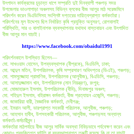
উৎপাদন কার্যক্রমের চূড়ান্ত ধাপে সম্প্রতি দুই দিনব্যাপী পঞ্চগড় সদর
উপজেলার ভাওলাপাড়া অঞ্চলসহ বিভিন্ন ব্লকের বীজ আলুর মাঠ সরেজমিনে
পরিদর্শন করেন বিএডিসিসহ সংশ্লিষ্ট দপ্তরের দায়িত্বপ্রাপ্ত কর্মকর্তারা।
পরিদর্শনের মূল উদ্দেশ্য ছিল নির্ধারিত কৃষি প্রযুক্তি অনুসরণ, রোগবালাই
পরিস্থিতি, সার ও বালাইনাশক ব্যবস্থাপনার যথাযথ বাস্তবায়ন এবং উৎপাদিত
বীজ আলুর মান যাচাই।
https://www.facebook.com/obaidul1991
পরিদর্শনকালে উপস্থিত ছিলেন—
মো. সাখওয়াদ হোসেন, উপব্যবস্থাপক (বীপ্রকে), বিএডিসি, ঢাকা;
মো. আব্দুল মতিন, উপপরিচালক, কৃষি সম্প্রসারণ অধিদপ্তর (ডিএই), পঞ্চগড়;
মো. শামসুজ্জোহা প্রামাণিক, উপপরিচালক (আলুবীজ), বিএডিসি, পঞ্চগড়;
মো. আসাদুজ্জামান খান, উপপরিচালক (মান নিয়ন্ত্রণ), রংপুর;
মো. মোজাহারুল ইসলাম, উপপরিচালক (বীবি), দিনাজপুর অঞ্চল;
মো. শহিদুল ইসলাম, বহিরাঙ্গন কর্মকর্তা, বীজ প্রত্যায়ন এজেন্সি, পঞ্চগড়;
মো. জাকারিয়া বারী, বৈজ্ঞানিক কর্মকর্তা, দেবীগঞ্জ;
মো. ইমরান আলী, ভারপ্রাপ্ত সহকারী পরিচালক, আলুবীজ, পঞ্চগড়;
মো. আহসান হাবীব, উপসহকারী পরিচালক, আলুবীজ, পঞ্চগড়সহ অন্যান্য
কর্মকর্তা-কর্মচারীবৃন্দ।
কর্মকর্তারা মাঠপর্যায়ে বীজ আলুর সার্বিক অবস্থা নিবিড়ভাবে পর্যবেক্ষণ করেন এবং
কোথাও প্রযুক্তিগত ঘাটতি বা ব্যবস্থাপনাগত ত্রুটি রয়েছে কি না তা যাচাই