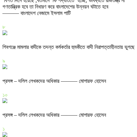
বিগত দিনে হয়েছে ,বতমানে কি পদ্ধতিতে হচ্ছে, ভবিষ্যতে রাজতন্ত্র না
গণতান্ত্রিক হবে তা নিধারণ করে বাংলাদেশের উন্নয়ন ঘটাতে হবে
——— বাংলাদেশ নেজামে ইসলাম পাটি
৮
শিবগঞ্জে মামলার বাদীকে তদন্ত কর্মকর্তার হুমকীতে বাদী নিরাপত্তাহীনতায় ভুগছে
৯
প্রসঙ্গ – দলিল লেখকদের অধিকার ——— মোশারফ হোসেন
১০
প্রসঙ্গ – দলিল লেখকদের অধিকার ——— মোশারফ হোসেন
১