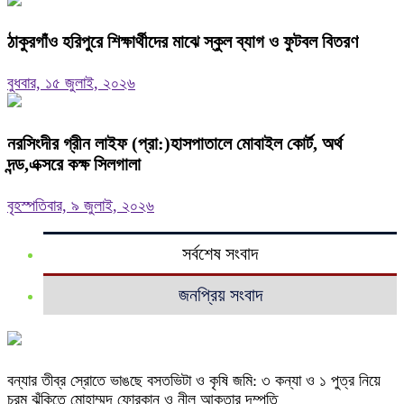
ঠাকুরগাঁও হরিপুরে শিক্ষার্থীদের মাঝে স্কুল ব্যাগ ও ফুটবল বিতরণ
বুধবার, ১৫ জুলাই, ২০২৬
নরসিংদীর গ্রীন লাইফ (প্রা:)হাসপাতালে মোবাইল কোর্ট, অর্থ
দন্ড,এক্সরে কক্ষ সিলগালা
বৃহস্পতিবার, ৯ জুলাই, ২০২৬
সর্বশেষ সংবাদ
জনপ্রিয় সংবাদ
বন্যার তীব্র স্রোতে ভাঙছে বসতভিটা ও কৃষি জমি: ৩ কন্যা ও ১ পুত্র নিয়ে
চরম ঝুঁকিতে মোহাম্মদ ফোরকান ও নীলু আকতার দম্পতি