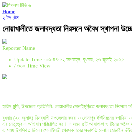
Home
২ টপ টেন
নোয়াখালীতে জলাবদ্ধতা নিরসনে অবৈধ স্থাপনা উচ্ছে
Reporter Name
Update Time : ০১:৪৪:৫২ অপরাহ্ন, বুধবার, ২৩ জুলাই ২০২৫
/
৩৬৯ Time View
হারিস মুন্সি, উপজেলা প্রতিনিধি: নোয়াখালীর সোনাইমুড়িতে জলাবদ্ধতা নিরসনে অ
বুধবার (২৩ জুলাই) দিনব্যাপী উপজেলার বজরা ও সোনাপুর ইউনিয়নের বগাদিয়া ও বার
এর নেতৃত্বে এ অভিযান পরিচালিত হয়। এ সময় ৫টি আধাপাকা ও টিনের অবৈধ স্থা
এ সময় উপস্থিত ছিলেন সোনাইমুড়ী প্রেসক্লাবের সভাপতি বেলাল হোছাইন ভূঁইয়া