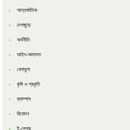
আন্তর্জাতিক
দেশজুড়ে
অর্থনীতি
আইন-আদালত
খেলাধুলা
কৃষি ও প্রকৃতি
ক্যাম্পাস
বিনোদন
ই-পেপার