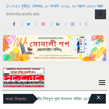
০৭:৫১ পূর্বাহ্ন, সোমবার, ১০ অগাস্ট ২০২৬, ২৬ শ্রাবণ ১৪৩৩ বঙ্গাব্দ
×
নরসিংদীর শিবপুরে পূজা উদযাপন পরিষদ এর উদ্যোগে মত বিনিম
সংবাদ শিরোনাম :