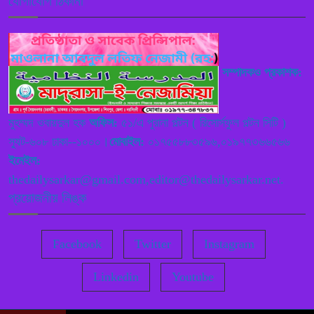
যোগাযোগ ঠিকানা
আবেদনকারি
বন্যার তীব্র স্রোতে ভাঙছে বসতভিটা ও
৭
কৃষি জমি: ৩ কন্যা ও ১ পুত্র নিয়ে চরম
সম্পাদকও প্রকাশক:
ঝুঁকিতে মোহাম্মদ ফোরকান ও নীলু আকতার
দম্পতি
মুহম্মদ ওবায়দুল হক
অফিস:
৫১/এ পুরানা পল্টন ( রিসোর্সফুল পল্টন সিটি )
স্যুট-৬০৮ ঢাকা--১০০০।
মোবাইল:
০১৭৫৫৮৮৩৫৯৬,০১৯৭৭৩৬৬৫৬৬
বাংলাদেশ দূতাবাস, রোমে যথাযোগ্য মর্যাদায়
৮
ইমেইল:
জুলাই গণঅভ্যুত্থান দিবস ২০২৬ পালন
thedailysarkar@gmail.com,editor@thedailysarkar.net.
প্রয়োজনীয় লিঙ্ক
বাঁশখালীর সরল ১নং ওয়ার্ডে বেহাল সড়ক ও
৯
শিক্ষাপ্রতিষ্ঠানের সংকটে অন্ধকারে এলাকার
ভবিষ্যৎ
Facebook
Twitter
Instagram
Linkedin
Youtube
কালীগঞ্জে জুলাই গণঅভ্যুত্থান দিবসের
১০
আলোচনা সভা ও দোয়া মাহফিল অনুষ্ঠিত