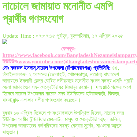
নাচোলে জামায়াত মনোনীত এমপি
প্রার্থীর গণসংযোগ
Update Time : ০৭:০৭:১৫ পূর্বাহ্ন, বৃহস্পতিবার, ১৭ এপ্রিল ২০২৫
ফেসবুক:
https://www.facebook.com/BangladeshNezameislampart
ইউটিউব:
www.youtube.com/@bangladeshnezameislampart
মোঃ নজরুল ইসলাম,নাচোল উপজেলা (চাঁপাইনবাবগঞ্জ) প্রতিনিধি:
৪৪,
চাঁপাইনবাবগঞ্জ- ২ আসনের (ভোলাহাট, গোমস্তাপুর, নাচোল) বাংলাদেশ
জামায়াতে ইসলামী কেন্দ্র ঘোষিত দলীয়ভাবে মনোনীত সংসদ সদস্য এমপি প্রার্থী
জেলা জামায়াতের সহ- সেক্রেটারি ডঃ মিজানুর রহমান। দাওয়াতি পক্ষের অংশ
হিসেবে নাচোল উপজেলার নাচোল সদর ইউনিয়নের হাটরাজবাড়ী, ঝিকড়া,
বাসস্ট্যান্ড এলাকায় দলীয় গণসংযোগ করেছেন।
বুধবার ১৬ এপ্রিল বিকেলে গণসংযোগকালে উপস্থিত ছিলেন, নাচোল সদর
ইউনিয়ন আমীর ইন্জিনিয়ার মেজবাউল মাসুদ ও সেক্রেটারি আব্দুল জলিল,
উপজেলা জামায়াতের কর্মপরিষদের সদস্য মেম্বার মুর্শেদ, মাওলানা আব্দুস
সাত্তার।