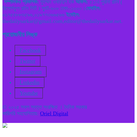
সম্পাদকও প্রকাশক:
মুহম্মদ ওবায়দুল হক
অফিস:
৫১/এ পুরানা পল্টন (
রিসোর্সফুল পল্টন সিটি ) স্যুট-৬০৮ ঢাকা--১০০০।
মোবাইল:
০১৭৫৫৮৮৩৫৯৬,০১৯৭৭৩৬৬৫৬৬
ইমেইল:
thedailysarkar@gmail.com,editor@thedailysarkar.net.
প্রয়োজনীয় লিঙ্ক
Facebook
Twitter
Instagram
Linkedin
Youtube
© ২০২৫ সকল স্বত্ত সংরক্ষিত । দৈনিক সরকার
কারিগরি সহযোগিতায়:
Oriel Digital