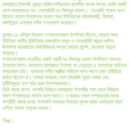
জামায়াতে ইসলামী কেন্দ্র ঘোষিত দলীয়ভাবে মনোনীত সংসদ সদস্য এমপি প্রার্থী
জেলা জামায়াতের সহ- সেক্রেটারি ডঃ মিজানুর রহমান। দাওয়াতি পক্ষের অংশ
হিসেবে নাচোল উপজেলার নাচোল সদর ইউনিয়নের হাটরাজবাড়ী, ঝিকড়া,
বাসস্ট্যান্ড এলাকায় দলীয় গণসংযোগ করেছেন।
বুধবার ১৬ এপ্রিল বিকেলে গণসংযোগকালে উপস্থিত ছিলেন, নাচোল সদর
ইউনিয়ন আমীর ইন্জিনিয়ার মেজবাউল মাসুদ ও সেক্রেটারি আব্দুল জলিল,
উপজেলা জামায়াতের কর্মপরিষদের সদস্য মেম্বার মুর্শেদ, মাওলানা আব্দুস
সাত্তার।
গণসংযোগকালে মনোনীত এমপি প্রার্থী ডঃ মিজানুর রহমান উপস্থিত সকলের
উদ্দেশ্যে বলেন, বাংলাদেশ জামায়াতে ইসলাম সৎ নেতৃত্বে ও আল্লাহর আইনের
বাস্তবায়ন চাই। আমাদের দলীয় মন্ত্রীরা দায়িত্ব পালন কালে কোন দুর্নীতিতে
জড়িত ছিলেন না। আমারা ক্ষমতায় গেলে চাঁদাবাজি মুক্ত সমাজ এবং
দুর্নীতিমুক্ত দেশ গঠন করব ইনশাআল্লাহ।
তিনি আরো বলেন, আগামী নির্বাচনে জামায়াতে ইসলামীর পক্ষ থেকে নির্বাচনে
সকল সম্প্রদায়ের সমর্থন আশা করেন। এ ছাড়াও সকল সম্প্রদায়ের মধ্যে
সম্প্রীতি বজায় রাখার পাশাপাশি সমাজের উন্নয়ন মূলক কাজে একত্রিত ভাবে
এগিয়ে আসার আহ্বান জানান।
Tag :