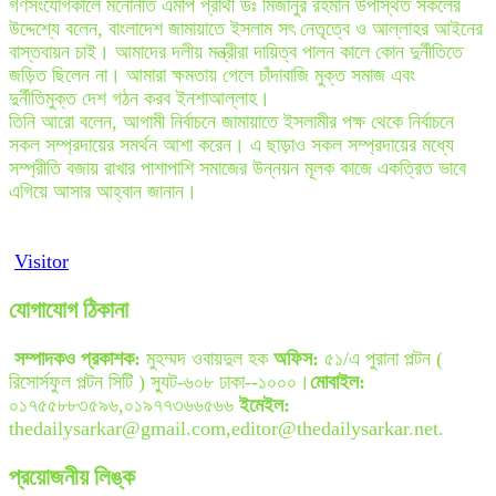
গণসংযোগকালে মনোনীত এমপি প্রার্থী ডঃ মিজানুর রহমান উপস্থিত সকলের
উদ্দেশ্যে বলেন, বাংলাদেশ জামায়াতে ইসলাম সৎ নেতৃত্বে ও আল্লাহর আইনের
বাস্তবায়ন চাই। আমাদের দলীয় মন্ত্রীরা দায়িত্ব পালন কালে কোন দুর্নীতিতে
জড়িত ছিলেন না। আমারা ক্ষমতায় গেলে চাঁদাবাজি মুক্ত সমাজ এবং
দুর্নীতিমুক্ত দেশ গঠন করব ইনশাআল্লাহ।
তিনি আরো বলেন, আগামী নির্বাচনে জামায়াতে ইসলামীর পক্ষ থেকে নির্বাচনে
সকল সম্প্রদায়ের সমর্থন আশা করেন। এ ছাড়াও সকল সম্প্রদায়ের মধ্যে
সম্প্রীতি বজায় রাখার পাশাপাশি সমাজের উন্নয়ন মূলক কাজে একত্রিত ভাবে
এগিয়ে আসার আহ্বান জানান।
Visitor
যোগাযোগ ঠিকানা
সম্পাদকও প্রকাশক:
মুহম্মদ ওবায়দুল হক
অফিস:
৫১/এ পুরানা পল্টন (
রিসোর্সফুল পল্টন সিটি ) স্যুট-৬০৮ ঢাকা--১০০০।
মোবাইল:
০১৭৫৫৮৮৩৫৯৬,০১৯৭৭৩৬৬৫৬৬
ইমেইল:
thedailysarkar@gmail.com,editor@thedailysarkar.net.
প্রয়োজনীয় লিঙ্ক