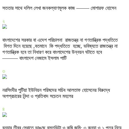
সততার সাথে দলিল লেখা জনকল্যাণমূলক কাজ ——– মোশারফ হোসেন
২
বাংলাদেশের সরকার বা এদেশ পরিচালনা রাজতন্ত্র না গণতান্ত্রিক পদ্ধতিতে
বিগত দিনে হয়েছে ,বতমানে কি পদ্ধতিতে হচ্ছে, ভবিষ্যতে রাজতন্ত্র না
গণতান্ত্রিক হবে তা নিধারণ করে বাংলাদেশের উন্নয়ন ঘটাতে হবে
——— বাংলাদেশ নেজামে ইসলাম পাটি
৩
নরসিংদীর পুটিয়া ইউনিয়ন পরিষদের সচিব আলতাফ হোসেনের বিরুদ্ধে
অপপ্রচারের নিন্দা ও প্রতিবাদ সচেতন মহলের
৪
বন্যার তীব্র স্রোতে ভাঙছে বসতভিটা ও কৃষি জমি: ৩ কন্যা ও ১ পুত্র নিয়ে