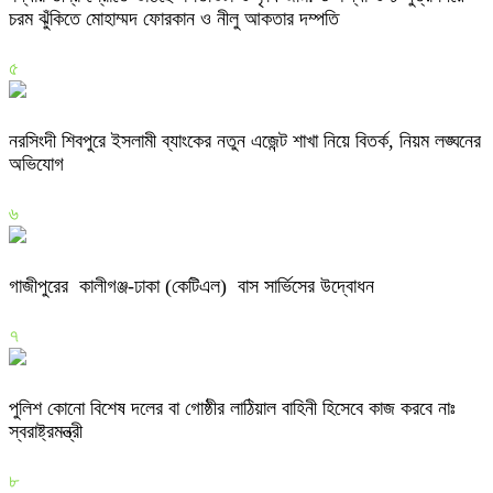
চরম ঝুঁকিতে মোহাম্মদ ফোরকান ও নীলু আকতার দম্পতি
৫
নরসিংদী শিবপুরে ইসলামী ব্যাংকের নতুন এজেন্ট শাখা নিয়ে বিতর্ক, নিয়ম লঙ্ঘনের
অভিযোগ
৬
গাজীপুরের কালীগঞ্জ-ঢাকা (কেটিএল) বাস সার্ভিসের উদ্বোধন
৭
পুলিশ কোনো বিশেষ দলের বা গোষ্ঠীর লাঠিয়াল বাহিনী হিসেবে কাজ করবে নাঃ
স্বরাষ্ট্রমন্ত্রী
৮