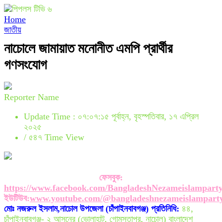
Home
জাতীয়
নাচোলে জামায়াত মনোনীত এমপি প্রার্থীর
গণসংযোগ
Reporter Name
Update Time : ০৭:০৭:১৫ পূর্বাহ্ন, বৃহস্পতিবার, ১৭ এপ্রিল
২০২৫
/
৫৪৭ Time View
ফেসবুক:
https://www.facebook.com/BangladeshNezameislampart
ইউটিউব:
www.youtube.com/@bangladeshnezameislampart
মোঃ নজরুল ইসলাম,নাচোল উপজেলা (চাঁপাইনবাবগঞ্জ) প্রতিনিধি:
৪৪,
চাঁপাইনবাবগঞ্জ- ২ আসনের (ভোলাহাট, গোমস্তাপুর, নাচোল) বাংলাদেশ