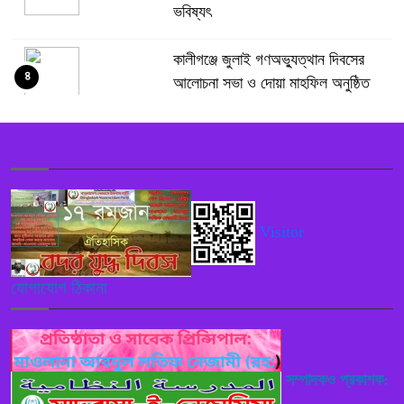
ভবিষ্যৎ
কালীগঞ্জে জুলাই গণঅভ্যুত্থান দিবসের
৪
আলোচনা সভা ও দোয়া মাহফিল অনুষ্ঠিত
গাজীপুরের কালীগঞ্জ-ঢাকা (কেটিএল) বাস
৫
সার্ভিসের উদ্বোধন
পুলিশ কোনো বিশেষ দলের বা গোষ্ঠীর
Visitor
৬
লাঠিয়াল বাহিনী হিসেবে কাজ করবে নাঃ
স্বরাষ্ট্রমন্ত্রী
যোগাযোগ ঠিকানা
নরসিংদী শিবপুরে ইসলামী ব্যাংকের নতুন
৭
এজেন্ট শাখা নিয়ে বিতর্ক, নিয়ম লঙ্ঘনের
অভিযোগ
সম্পাদকও প্রকাশক: