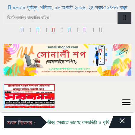
০৮:৩০ পূর্বাহ্ন, শনিবার, ০৮ অগাস্ট ২০২৬, ২৪ শ্রাবণ ১৪৩৩ বঙ্গাব্দ
×
বন্যার তীব্র স্রোতে ভাঙছে বসতভিটা ও কৃষি জমি: ৩ কন্যা ও ১ 
সংবাদ শিরোনাম :