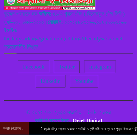
বাংলাদেশের সরকার বা এদেশ পরিচালনা
৮
রাজতন্ত্র না গণতান্ত্রিক পদ্ধতিতে বিগত
মুহম্মদ ওবায়দুল হক
অফিস:
৫১/এ পুরানা পল্টন ( রিসোর্সফুল পল্টন সিটি )
দিনে হয়েছে ,বতমানে কি পদ্ধতিতে হচ্ছে,
স্যুট-৬০৮ ঢাকা--১০০০।
মোবাইল:
০১৭৫৫৮৮৩৫৯৬,০১৯৭৭৩৬৬৫৬৬
ভবিষ্যতে রাজতন্ত্র না গণতান্ত্রিক হবে তা নিধারণ করে বাংলাদেশের উন্নয়ন
ইমেইল:
ঘটাতে হবে ——— বাংলাদেশ নেজামে ইসলাম পাটি
thedailysarkar@gmail.com,editor@thedailysarkar.net.
প্রয়োজনীয় লিঙ্ক
শিবগঞ্জে মামলার বাদীকে তদন্ত কর্মকর্তার
৯
হুমকীতে বাদী নিরাপত্তাহীনতায় ভুগছে
Facebook
Twitter
Instagram
প্রসঙ্গ – দলিল লেখকদের অধিকার
Linkedin
Youtube
১০
——— মোশারফ হোসেন
© ২০২৫ সকল স্বত্ত সংরক্ষিত । দৈনিক সরকার
কারিগরি সহযোগিতায়:
Oriel Digital
সংবাদ শিরোনাম :
বন্যার তীব্র স্রোতে ভাঙছে বসতভিটা ও কৃষি জমি: ৩ কন্যা ও ১ পুত্র নিয়ে চরম ঝুঁকিতে