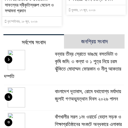
সাফল্যের স্বীকৃতিস্বরুপ মেডেল ও
বুধবার, ১৭ জুন, ২০২৬
সম্মামনা প্রদান
বৃহস্পতিবার, ১৮ জুন, ২০২৬
জনপ্রিয় সংবাদ
সর্বশেষ সংবাদ
বন্যার তীব্র স্রোতে ভাঙছে বসতভিটা ও
১
কৃষি জমি: ৩ কন্যা ও ১ পুত্র নিয়ে চরম
ঝুঁকিতে মোহাম্মদ ফোরকান ও নীলু আকতার
দম্পতি
বাংলাদেশ দূতাবাস, রোমে যথাযোগ্য মর্যাদায়
২
জুলাই গণঅভ্যুত্থান দিবস ২০২৬ পালন
বাঁশখালীর সরল ১নং ওয়ার্ডে বেহাল সড়ক ও
৩
শিক্ষাপ্রতিষ্ঠানের সংকটে অন্ধকারে এলাকার