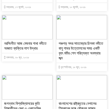
শুক্রবার, ১৭ জুলাই, ২০২৬
শুক্রবার, ১০ জুলাই, ২০২৬
নরসিংদীত আজ মেঘনার শাখা নদীতে
পঞ্চগড় সদর সাতমেড়ার চিলকা নদীতে
অজ্ঞাত ব্যক্তির লাশ উদ্ধার
বালু পাথর উত্তোলনের সময় একটি
বৃহৎ মর্টার শেল পরিত্যক্ত অবস্থায়
মঙ্গলবার, ৩০ জুন, ২০২৬
জব্দ
বৃহস্পতিবার, ১৮ জুন, ২০২৬
জগন্নাথ বিশ্ববিদ্যালয়ের কৃতি
বাংলাদেশের রাষ্ট্রদূতের নেপালের
শিক্ষার্থীদের মেধা ও একাডেমিক
স্পিকারের সঙ্গে সৌজন্য সাক্ষাৎ