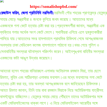
https://sonalishopbd.com/
রেজাউল করিম, জেলা প্রতিনিধি নরসিংদী:
নরসিংদী পৌর শহরের প্রাণকেন্দ্র হেমেন্দ্র
সাহার মোড়ে সন্ত্রাসীরা ৪ জনকে কুপিয়ে জখম করেছে। আহতদের মধ্যে
একজনকে গলা কেটে হত্যার চেষ্টা করা হয়।প্রত্যক্ষদর্শীরা জানান, সন্ত্রাসীরা এক
ব্যক্তির গলার অর্ধেক অংশ কেটে ফেলে। স্থানীয়রা এগিয়ে এলে দুষ্কৃতকারীরা
পালিয়ে যায়।আহতদের সদর হাসপাতালে প্রাথমিক চিকিৎসা শেষে আশঙ্কাজনক
অবস্থায় ঢাকা মেডিকেল কলেজ হাসপাতালে পাঠানো হয়।খবর পেয়ে পুলিশ ও
সেনাবাহিনীর সদস্যরা ঘটনাস্থল পরিদর্শন করেন। আইনশৃঙ্খলা বাহিনীর সদস্যরা
একজনের কাটা আঙুল উদ্ধার করেছেন।
আহতরা হলেন শহরের বানিয়ারছল এলাকার অটোচালক রমজান মিয়া, তার ছেলে
রিফাত, মুহিম এবং সাঠিরপাড়া এলাকার ফয়সাল।এর মধ্যে ফয়সালের গলা কেটে
হত্যার চেষ্টা করা হয়, তার অবস্থা আশঙ্কাজনক বলে জানিয়েছেন চিকিৎসক।
আহত রিফাত জানান, তিনি তার বাবা রমজান মিয়াকে নিয়ে অটোরিকশায় যাত্রীসহ
বাসস্ট্যান্ডে যাচ্ছিলেন। হেমেন্দ্র সাহার মোড়ে পৌঁছালে তাদের অটোরিকশার সঙ্গে
একটি মোটরসাইকেলের ধাক্কা লাগে। এ নিয়ে মোটরসাইকেল আরোহীর সঙ্গে