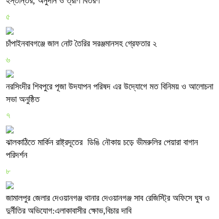
হস্তান্তর, অনুদান ও ত্রাণ বিতরণ
৫
চাঁপাইনবাবগঞ্জে জাল নোট তৈরির সরঞ্জমানসহ গ্রেফতার ২
৬
নরসিংদীর শিবপুরে পূজা উদযাপন পরিষদ এর উদ্যোগে মত বিনিময় ও আলোচনা
সভা অনুষ্ঠিত
৭
ঝালকাঠিতে মার্কিন রাষ্ট্রদূতের ডিঙি নৌকায় চড়ে ভীমরুলির পেয়ারা বাগান
পরিদর্শন
৮
জামালপুর জেলার দেওয়ানগঞ্জ থানার দেওয়ানগঞ্জ সাব রেজিস্ট্রি অফিসে ঘুষ ও
দুর্নীতির অভিযোগ:এলাকাবাসীর ক্ষোভ,বিচার দাবি