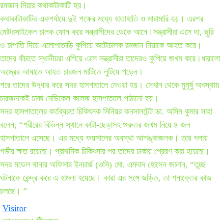
রমজান মিয়ার কথাকাটাকাটি হয়।
কথাকাটাকাটির একপর্যায়ে দুই পক্ষের মধ্যে হাতাহাতি ও মারামারি হয়। এরপর
মোটরসাইকেল চালক ফোন করে সন্ত্রাসীদের ডেকে আনে।সন্ত্রাসীরা এসে দা, ছুরি
ও চাপাতি দিয়ে এলোপাতাড়ি কুপিয়ে অটোচালক রমজান মিয়াকে আহত করে।
তাদের বাঁচাতে স্থানীয়রা এগিয়ে এলে সন্ত্রাসীরা তাদেরও কুপিয়ে জখম করে।ধারালো
অস্ত্রের আঘাতে আহত চারজন মাটিতে লুটিয়ে পড়েন।
পরে তাদের উদ্ধার করে সদর হাসপাতালে নেওয়া হয়। সেখান থেকে মুমূর্ষু অবস্থায়
চারজনকেই ঢাকা মেডিকেল কলেজ হাসপাতালে পাঠানো হয়।
সদর হাসপাতালের কর্তব্যরত চিকিৎসক সিনিয়র কনসালটেন্ট ডা. অসিম কুমার সাহা
বলেন, “শরীরের বিভিন্ন স্থানে কাটা-ছেড়াসহ গুরুতর জখম নিয়ে ৪ জন
হাসপাতালে এসেছে। এর মধ্যে ফয়সালের অবস্থা আশঙ্কাজনক। তার গলায়
গভীর ক্ষত রয়েছে। প্রাথমিক চিকিৎসার পর তাদের ঢাকায় প্রেরণ করা হয়েছে।
সদর মডেল থানার অফিসার ইনচার্জ (ওসি) মো. এমদাদ হোসেন জানান, “তুচ্ছ
ঘটনাকে কেন্দ্র করে এ হামলা হয়েছে। কারা এর সঙ্গে জড়িত, তা শনাক্তের কাজ
চলছে। ”
Visitor