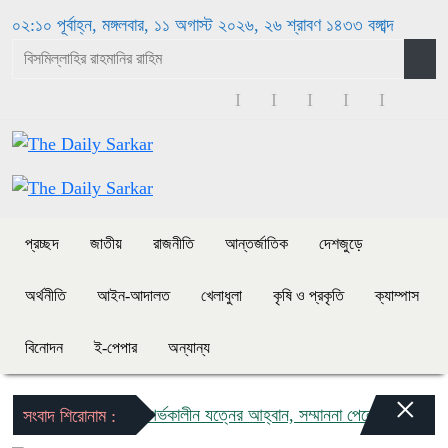
০২:১০ পূর্বাহ্ন, মঙ্গলবার, ১১ অগাস্ট ২০২৬, ২৬ শ্রাবণ ১৪৩৩ বঙ্গাব্দ
প্রচ্ছদ
জাতীয়
রাজনীতি
আন্তর্জাতিক
দেশজুড়ে
অর্থনীতি
আইন-আদালত
খেলাধুলা
কৃষি ও প্রকৃতি
ক্যাম্পাস
বিনোদন
ই-পেপার
অন্যান্য
×
নিরাপদ মাতৃত্বে গর্ভকালীন যত্নের আহ্বান, সম্মাননা পেলেন ১২০ মা
বাগ
সংবাদ শিরোনাম :