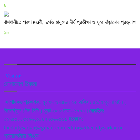
৯
বাঁশখালীতে প্রধানমন্ত্রী, দুর্গত মানুষের দীর্ঘ প্রতীক্ষা ও ঘুরে দাঁড়ানোর প্রত্যাশা
১০
Visitor
যোগাযোগ ঠিকানা
সম্পাদকও প্রকাশক:
মুহম্মদ ওবায়দুল হক
অফিস:
৫১/এ পুরানা পল্টন (
রিসোর্সফুল পল্টন সিটি ) স্যুট-৬০৮ ঢাকা--১০০০।
মোবাইল:
০১৭৫৫৮৮৩৫৯৬,০১৯৭৭৩৬৬৫৬৬
ইমেইল:
thedailysarkar@gmail.com,editor@thedailysarkar.net.
প্রয়োজনীয় লিঙ্ক