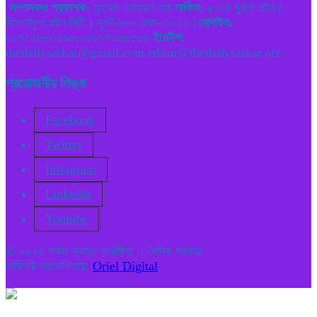
সম্পাদকও প্রকাশক:
মুহম্মদ ওবায়দুল হক
অফিস:
৫১/এ পুরানা পল্টন (
রিসোর্সফুল পল্টন সিটি ) স্যুট-৬০৮ ঢাকা--১০০০।
মোবাইল:
০১৭৫৫৮৮৩৫৯৬,০১৯৭৭৩৬৬৫৬৬
ইমেইল:
thedailysarkar@gmail.com,editor@thedailysarkar.net.
প্রয়োজনীয় লিঙ্ক
Facebook
Twitter
Instagram
Linkedin
Youtube
© ২০২৫ সকল স্বত্ত সংরক্ষিত । দৈনিক সরকার
কারিগরি সহযোগিতায়:
Oriel Digital