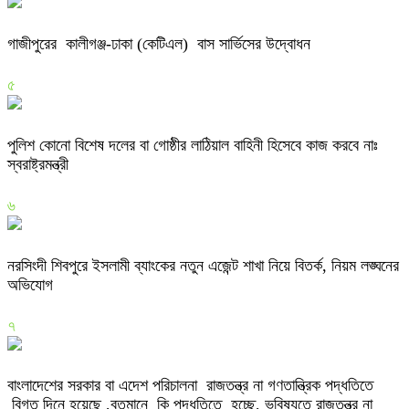
গাজীপুরের কালীগঞ্জ-ঢাকা (কেটিএল) বাস সার্ভিসের উদ্বোধন
৫
পুলিশ কোনো বিশেষ দলের বা গোষ্ঠীর লাঠিয়াল বাহিনী হিসেবে কাজ করবে নাঃ
স্বরাষ্ট্রমন্ত্রী
৬
নরসিংদী শিবপুরে ইসলামী ব্যাংকের নতুন এজেন্ট শাখা নিয়ে বিতর্ক, নিয়ম লঙ্ঘনের
অভিযোগ
৭
বাংলাদেশের সরকার বা এদেশ পরিচালনা রাজতন্ত্র না গণতান্ত্রিক পদ্ধতিতে
বিগত দিনে হয়েছে ,বতমানে কি পদ্ধতিতে হচ্ছে, ভবিষ্যতে রাজতন্ত্র না