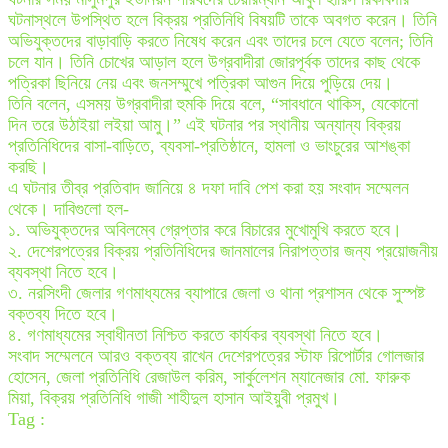
ঘটনাস্থলে উপস্থিত হলে বিক্রয় প্রতিনিধি বিষয়টি তাকে অবগত করেন। তিনি
অভিযুক্তদের বাড়াবাড়ি করতে নিষেধ করেন এবং তাদের চলে যেতে বলেন; তিনি
চলে যান। তিনি চোখের আড়াল হলে উগ্রবাদীরা জোরপূর্বক তাদের কাছ থেকে
পত্রিকা ছিনিয়ে নেয় এবং জনসম্মুখে পত্রিকা আগুন দিয়ে পুড়িয়ে দেয়।
তিনি বলেন, এসময় উগ্রবাদীরা হুমকি দিয়ে বলে, “সাবধানে থাকিস, যেকোনো
দিন তরে উঠাইয়া লইয়া আমু।” এই ঘটনার পর স্থানীয় অন্যান্য বিক্রয়
প্রতিনিধিদের বাসা-বাড়িতে, ব্যবসা-প্রতিষ্ঠানে, হামলা ও ভাংচুরের আশঙ্কা
করছি।
এ ঘটনার তীব্র প্রতিবাদ জানিয়ে ৪ দফা দাবি পেশ করা হয় সংবাদ সম্মেলন
থেকে। দাবিগুলো হল-
১. অভিযুক্তদের অবিলম্বে গ্রেপ্তার করে বিচারের মুখোমুখি করতে হবে।
২. দেশেরপত্রের বিক্রয় প্রতিনিধিদের জানমালের নিরাপত্তার জন্য প্রয়োজনীয়
ব্যবস্থা নিতে হবে।
৩. নরসিংদী জেলার গণমাধ্যমের ব্যাপারে জেলা ও থানা প্রশাসন থেকে সুস্পষ্ট
বক্তব্য দিতে হবে।
৪. গণমাধ্যমের স্বাধীনতা নিশ্চিত করতে কার্যকর ব্যবস্থা নিতে হবে।
সংবাদ সম্মেলনে আরও বক্তব্য রাখেন দেশেরপত্রের স্টাফ রিপোর্টার গোলজার
হোসেন, জেলা প্রতিনিধি রেজাউল করিম, সার্কুলেশন ম্যানেজার মো. ফারুক
মিয়া, বিক্রয় প্রতিনিধি গাজী শাহীদুল হাসান আইয়ুবী প্রমুখ।
Tag :