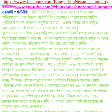
https://www.facebook.com/BangladeshNezameislamparty
ইউটিউব:
www.youtube.com/@bangladeshnezameislampart
নরসিংদী প্রতিনিধি:
নরসিংদীর শিবপুরে দৈনিক দেশেরপত্র পত্রিকায়
অগ্নিসংযোগ এবং বিক্রয় প্রতিনিধিদের হেনস্থা ও প্রাণনাশের হুমকির
প্রতিবাদে সংবাদ সম্মেলন অনুষ্ঠিত হয়েছে। এসময় ঘটনার সাথে জড়িত
অভিযুক্তদের গ্রেফতারসহ চার দফা দাবি পেশ করা হয়।
বৃহস্পতিবার (৩ এপ্রিল) নরসিংদী প্রেসক্লাবে পত্রিকাটির পক্ষ থেকে এ সংবাদ
সম্মেলনের আয়োজন করা হয়। সংবাদ সম্মেলনে মূল বক্তব্য উপস্থাপন করেন
দৈনিক দেশেরপত্র পত্রিকার স্টাফ রিপোর্টার মো. আরিফ উদ্দীন।
তিনি তার বক্তব্যে বলেন, দৈনিক দেশেরপত্র পত্রিকা “মানবতার কল্যাণে
সত্যের প্রকাশ” এ স্লোগানকে ধারণ করে এগিয়ে যাচ্ছে। পত্রিকাটি সন্ত্রাস,
জঙ্গিবাদ, মাদক, অপরাজনীতি, নারী নির্যাতন ইত্যাদি যাবতীয় অন্যায়ের বিরুদ্ধে
আদর্শিক সংগ্রাম চালিয়ে যাচ্ছে। গত ১ এপ্রিল ২০২৫ ইং নরসিংদী জেলার
শিবপুর উপজেলায় জাতীয় দৈনিক দেশেরপত্রের বিক্রয় প্রতিনিধিগণ পত্রিকা
কপি স্থানীয় থানায় সৌজন্য দেওয়ার উদ্দেশ্যে বের হন। বিক্রয় প্রতিনিধিগণ
থানার নিকটস্থ পাইলট স্কুলের সামনে পৌঁছালে শিবপুর উপজেলার ইমাম
পরিষদের নেতা এরশাদ উল্লাহ ও আকরাম হোসেনসহ ১৫/২০ জন তার পথরোধ
করে এবং তাদের পত্রিকা বিক্রিতে বাধা প্রদান করে অকথ্য ভাষায় গালিগালাজ
ও হুমকি দিয়ে বলে “শিবপুরে এ পত্রিকা বিক্রি নিষিদ্ধ এবং এখানে কোনো
ধরনের কাজ করতে পারবি না। যদি এ এলাকায় কোনো কার্যক্রম চালানো হয়
তাহলে প্রাণে মেরে ফেলবো।”
ঘটনার সময় মাসুমপুর ইউনিয়ন পরিষদের চেয়ারম্যান আবুল হারিস রিকাবদার