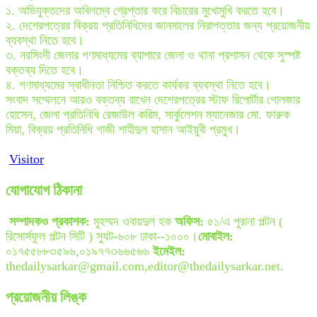
১. অভিযুক্তদের অবিলম্বে গ্রেপ্তার করে বিচারের মুখোমুখি করতে হবে।
২. দেশেরপত্রের বিক্রয় প্রতিনিধিদের জানমালের নিরাপত্তার জন্য প্রয়োজনীয়
ব্যবস্থা নিতে হবে।
৩. নরসিংদী জেলার গণমাধ্যমের ব্যাপারে জেলা ও থানা প্রশাসন থেকে সুস্পষ্ট
বক্তব্য দিতে হবে।
৪. গণমাধ্যমের স্বাধীনতা নিশ্চিত করতে কার্যকর ব্যবস্থা নিতে হবে।
সংবাদ সম্মেলনে আরও বক্তব্য রাখেন দেশেরপত্রের স্টাফ রিপোর্টার গোলজার
হোসেন, জেলা প্রতিনিধি রেজাউল করিম, সার্কুলেশন ম্যানেজার মো. ফারুক
মিয়া, বিক্রয় প্রতিনিধি গাজী শাহীদুল হাসান আইয়ুবী প্রমুখ।
Visitor
যোগাযোগ ঠিকানা
সম্পাদকও প্রকাশক:
মুহম্মদ ওবায়দুল হক
অফিস:
৫১/এ পুরানা পল্টন (
রিসোর্সফুল পল্টন সিটি ) স্যুট-৬০৮ ঢাকা--১০০০।
মোবাইল:
০১৭৫৫৮৮৩৫৯৬,০১৯৭৭৩৬৬৫৬৬
ইমেইল:
thedailysarkar@gmail.com,editor@thedailysarkar.net.
প্রয়োজনীয় লিঙ্ক