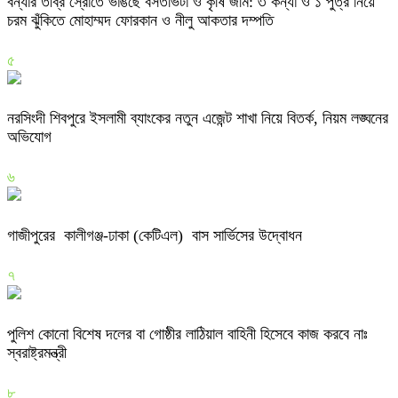
বন্যার তীব্র স্রোতে ভাঙছে বসতভিটা ও কৃষি জমি: ৩ কন্যা ও ১ পুত্র নিয়ে
চরম ঝুঁকিতে মোহাম্মদ ফোরকান ও নীলু আকতার দম্পতি
৫
নরসিংদী শিবপুরে ইসলামী ব্যাংকের নতুন এজেন্ট শাখা নিয়ে বিতর্ক, নিয়ম লঙ্ঘনের
অভিযোগ
৬
গাজীপুরের কালীগঞ্জ-ঢাকা (কেটিএল) বাস সার্ভিসের উদ্বোধন
৭
পুলিশ কোনো বিশেষ দলের বা গোষ্ঠীর লাঠিয়াল বাহিনী হিসেবে কাজ করবে নাঃ
স্বরাষ্ট্রমন্ত্রী
৮