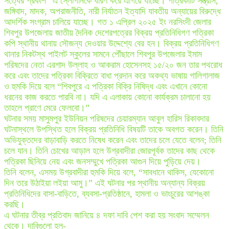
সত্যের প্রকাশ” এ স্লোগানকে ধারণ করে এগিয়ে যাচ্ছে। পত্রিকাটি সন্ত্রাস,
জঙ্গিবাদ, মাদক, অপরাজনীতি, নারী নির্যাতন ইত্যাদি যাবতীয় অন্যায়ের বিরুদ্ধে
আদর্শিক সংগ্রাম চালিয়ে যাচ্ছে। গত ১ এপ্রিল ২০২৫ ইং নরসিংদী জেলার
শিবপুর উপজেলায় জাতীয় দৈনিক দেশেরপত্রের বিক্রয় প্রতিনিধিগণ পত্রিকা
কপি স্থানীয় থানায় সৌজন্য দেওয়ার উদ্দেশ্যে বের হন। বিক্রয় প্রতিনিধিগণ
থানার নিকটস্থ পাইলট স্কুলের সামনে পৌঁছালে শিবপুর উপজেলার ইমাম
পরিষদের নেতা এরশাদ উল্লাহ ও আকরাম হোসেনসহ ১৫/২০ জন তার পথরোধ
করে এবং তাদের পত্রিকা বিক্রিতে বাধা প্রদান করে অকথ্য ভাষায় গালিগালাজ
ও হুমকি দিয়ে বলে “শিবপুরে এ পত্রিকা বিক্রি নিষিদ্ধ এবং এখানে কোনো
ধরনের কাজ করতে পারবি না। যদি এ এলাকায় কোনো কার্যক্রম চালানো হয়
তাহলে প্রাণে মেরে ফেলবো।”
ঘটনার সময় মাসুমপুর ইউনিয়ন পরিষদের চেয়ারম্যান আবুল হারিস রিকাবদার
ঘটনাস্থলে উপস্থিত হলে বিক্রয় প্রতিনিধি বিষয়টি তাকে অবগত করেন। তিনি
অভিযুক্তদের বাড়াবাড়ি করতে নিষেধ করেন এবং তাদের চলে যেতে বলেন; তিনি
চলে যান। তিনি চোখের আড়াল হলে উগ্রবাদীরা জোরপূর্বক তাদের কাছ থেকে
পত্রিকা ছিনিয়ে নেয় এবং জনসম্মুখে পত্রিকা আগুন দিয়ে পুড়িয়ে দেয়।
তিনি বলেন, এসময় উগ্রবাদীরা হুমকি দিয়ে বলে, “সাবধানে থাকিস, যেকোনো
দিন তরে উঠাইয়া লইয়া আমু।” এই ঘটনার পর স্থানীয় অন্যান্য বিক্রয়
প্রতিনিধিদের বাসা-বাড়িতে, ব্যবসা-প্রতিষ্ঠানে, হামলা ও ভাংচুরের আশঙ্কা
করছি।
এ ঘটনার তীব্র প্রতিবাদ জানিয়ে ৪ দফা দাবি পেশ করা হয় সংবাদ সম্মেলন
থেকে। দাবিগুলো হল-