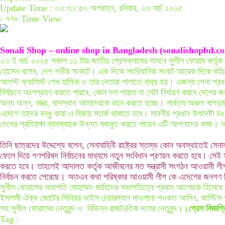
Update Time : ০৩:৩২:৫০ অপরাহ্ন, রবিবার, ২৩ মার্চ ২০২৫
/
৭৭৮ Time View
Sonali Shop – online shop in Bangladesh (sonalishopbd.c
২৩ ই মার্চ ২০২৫ সকাল ১১ টায় জাতীয় প্রেসক্লাবের সামনে সুশীল ফোরাম কর্তৃক
হোসেন বলেন, দেশ গভীর সংকটে। এক দিকে সাংবিধানিক সংকট আরেক দিকে বহিঃশত্রুদ
আগস্ট ফ্যাসিস্ট শেখ হাসিনা ও তার নেতারা পালাতে বাধ্য হয়। এজন্য সেনা প্
নির্বাচনে অংশগ্রহণ করতে পারবে, কোন দল পারবে না সেটা নির্ধারণ করবে দেশের 
অন্য অন্ন, বস্ত্র, বাসস্থান আমাদেরকে বহন করতে হচ্ছে। পার্বত্য অঞ্চল খাগড়াছড়ি 
এদেশে তাদের বন্ধু কারা এ বিষয়ে সতর্ক থাকতে হবে। মাননীয় প্রধান উপদেষ্টা ডঃ মু
দেশের প্রতিরক্ষা ব্যবস্থাকে উন্নত মজবুত করতে পারেন এটি আপনাদের কাজ। 
তিনি ছাত্রদের উদ্দেশ্যে বলেন, সেনাবাহিনী রাষ্ট্রের স্তম্ভ কোন অবস্থাতেই
ফেলে দিয়ে গণপরিষদ নির্বাচনের মাধ্যমে নতুন সংবিধান প্রণয়ন করতে হবে। সেই
করতে হবে। তাহলেই আদালত কর্তৃক আজীবনের মত সন্ত্রাসী সংগঠন আওয়ামী লীগ ন
নির্বাচন করতে পেরেছে। অতএব কথা পরিষ্কার আওয়ামী লীগ কে এদেশের জনগণ নি
সুশীল ফোরামের সভাপতি মোহাম্মদ জাহিদের সভাপতিত্বে প্রধান আলোচক হিসেবে বক্ত
ইসলামী ঐক্য জোটের সিনিয়র ভাইস চেয়ারম্যান মাওলানা শওকত আমিন, জাস্টিস প
সহ সুশীল ফোরামের নেতৃবৃন্দ ও বিভিন্ন রাজনৈতিক দলের নেতৃবৃন্দ। (
প্রেস বিজ্ঞপ্
Tag :