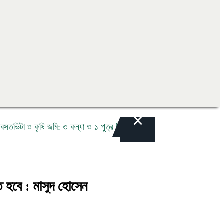
×
া ও কৃষি জমি: ৩ কন্যা ও ১ পুত্র নিয়ে চরম ঝুঁকিতে মোহাম্মদ ফোরকান ও নীলু আ
ে হবে : মাসুদ হোসেন