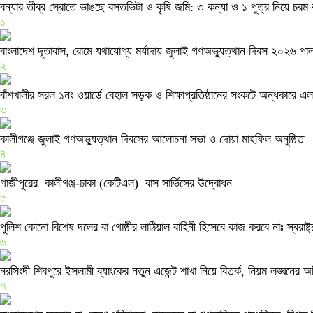
বন্যার তীব্র স্রোতে ভাঙছে বসতভিটা ও কৃষি জমি: ৩ কন্যা ও ১ পুত্র নিয়ে চরম
১
বাংলাদেশ দূতাবাস, রোমে যথাযোগ্য মর্যাদায় জুলাই গণঅভ্যুত্থান দিবস ২০২৬ পা
২
বাঁশখালীর সরল ১নং ওয়ার্ডে বেহাল সড়ক ও শিক্ষাপ্রতিষ্ঠানের সংকটে অন্ধকারে এল
৩
কালীগঞ্জে জুলাই গণঅভ্যুত্থান দিবসের আলোচনা সভা ও দোয়া মাহফিল অনুষ্ঠিত
৪
গাজীপুরের কালীগঞ্জ-ঢাকা (কেটিএল) বাস সার্ভিসের উদ্বোধন
৫
পুলিশ কোনো বিশেষ দলের বা গোষ্ঠীর লাঠিয়াল বাহিনী হিসেবে কাজ করবে নাঃ স্বরাষ্ট্রম
৬
নরসিংদী শিবপুরে ইসলামী ব্যাংকের নতুন এজেন্ট শাখা নিয়ে বিতর্ক, নিয়ম লঙ্ঘনের
৭