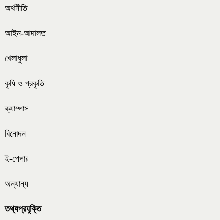
অর্থনীতি
আইন-আদালত
খেলাধুলা
কৃষি ও প্রকৃতি
ক্যাম্পাস
বিনোদন
ই-পেপার
অন্যান্য
তথ্যপ্রযুক্তি