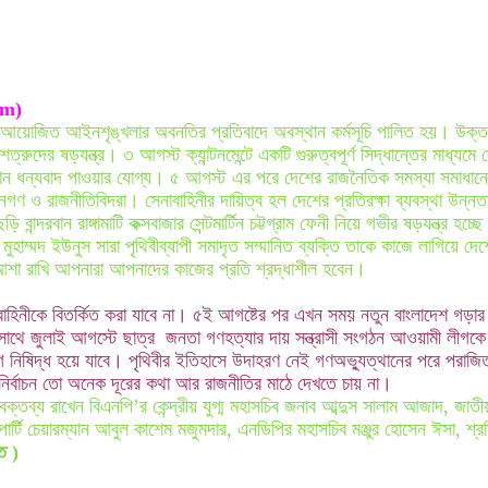
om)
 আয়োজিত আইনশৃঙ্খলার অবনতির প্রতিবাদে অবস্থান কর্মসূচি পালিত হয়। উক্ত কর
ের ষড়যন্ত্র। ৩ আগস্ট ক্যান্টনমেন্টে একটি গুরুত্বপূর্ণ সিদ্ধান্তের মাধ্যমে
রধান ধন্যবাদ পাওয়ার যোগ্য। ৫ আগস্ট এর পরে দেশের রাজনৈতিক সমস্যা সমাধানে
জনগণ ও রাজনীতিবিদরা। সেনাবাহিনীর দায়িত্ব হল দেশের প্রতিরক্ষা ব্যবস্থা উন্
বান্দরবান রাঙ্গামাটি কক্সবাজার সেন্টমার্টিন চট্টগ্রাম ফেনী নিয়ে গভীর ষড়যন্ত্র 
হাম্মদ ইউনুস সারা পৃথিবীব্যাপী সমাদৃত সম্মানিত ব্যক্তি তাকে কাজে লাগিয়ে দেশের
আশা রাখি আপনারা আপনাদের কাজের প্রতি শ্রদ্ধাশীল হবেন।
 সেনাবাহিনীকে বিতর্কিত করা যাবে না। ৫ই আগষ্টের পর এখন সময় নতুন বাংলাদেশ 
 সাথে জুলাই আগস্টে ছাত্র জনতা গণহত্যার দায় সন্ত্রাসী সংগঠন আওয়ামী লীগক
িষিদ্ধ হয়ে যাবে। পৃথিবীর ইতিহাসে উদাহরণ নেই গণঅভ্যুত্থানের পরে পরাজিত
র্বাচন তো অনেক দূরের কথা আর রাজনীতির মাঠে দেখতে চায় না।
ব্য রাখেন বিএনপি’র কেন্দ্রীয় যুগ্ম মহাসচিব জনাব আব্দুস সালাম আজাদ, জাতীয় গ
ার্টি চেয়ারম্যান আবুল কাশেম মজুমদার, এনডিপির মহাসচিব মঞ্জুর হোসেন ঈসা,
তি )