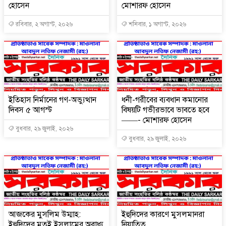
হোসেন
মোশারফ হোসেন
রবিবার, ২ অগাস্ট, ২০২৬
শনিবার, ১ অগাস্ট, ২০২৬
ইতিহাস নির্মানের গণ-অভ্যুত্থান
ধনী-গরীবের ব্যবধান কমানোর
দিবস ৫ আগস্ট
বিষয়টি গভীরভাবে ভাবতে হবে
——- মোশারফ হোসেন
বুধবার, ২৯ জুলাই, ২০২৬
বুধবার, ২৯ জুলাই, ২০২৬
আজকের মুসলিম উম্মাহ:
ইহুদিদের কারণে মুসলমানরা
ইহুদিদের মতই ইসলামের অবাধ্য
নিযাতিত