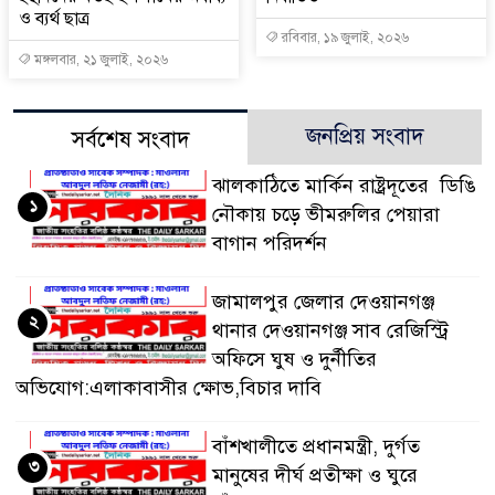
ও ব্যর্থ ছাত্র
রবিবার, ১৯ জুলাই, ২০২৬
মঙ্গলবার, ২১ জুলাই, ২০২৬
জনপ্রিয় সংবাদ
সর্বশেষ সংবাদ
ঝালকাঠিতে মার্কিন রাষ্ট্রদূতের ডিঙি
১
নৌকায় চড়ে ভীমরুলির পেয়ারা
বাগান পরিদর্শন
জামালপুর জেলার দেওয়ানগঞ্জ
২
থানার দেওয়ানগঞ্জ সাব রেজিস্ট্রি
অফিসে ঘুষ ও দুর্নীতির
অভিযোগ:এলাকাবাসীর ক্ষোভ,বিচার দাবি
বাঁশখালীতে প্রধানমন্ত্রী, দুর্গত
৩
মানুষের দীর্ঘ প্রতীক্ষা ও ঘুরে