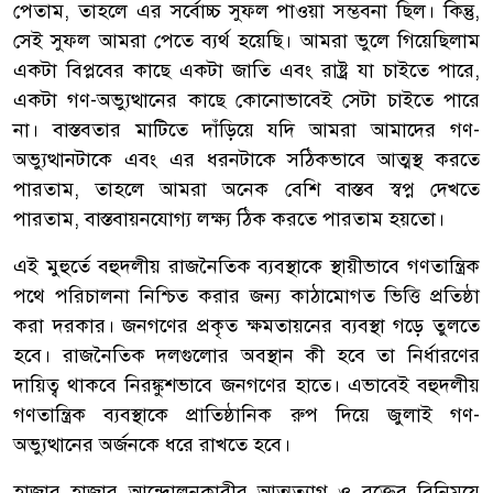
পেতাম, তাহলে এর সর্বোচ্চ সুফল পাওয়া সম্ভবনা ছিল। কিন্তু,
সেই সুফল আমরা পেতে ব্যর্থ হয়েছি। আমরা ভুলে গিয়েছিলাম
একটা বিপ্লবের কাছে একটা জাতি এবং রাষ্ট্র যা চাইতে পারে,
একটা গণ-অভ্যুত্থানের কাছে কোনোভাবেই সেটা চাইতে পারে
না। বাস্তবতার মাটিতে দাঁড়িয়ে যদি আমরা আমাদের গণ-
অভ্যুত্থানটাকে এবং এর ধরনটাকে সঠিকভাবে আত্মস্থ করতে
পারতাম, তাহলে আমরা অনেক বেশি বাস্তব স্বপ্ন দেখতে
পারতাম, বাস্তবায়নযোগ্য লক্ষ্য ঠিক করতে পারতাম হয়তো।
এই মুহুর্তে বহুদলীয় রাজনৈতিক ব্যবস্থাকে স্থায়ীভাবে গণতান্ত্রিক
পথে পরিচালনা নিশ্চিত করার জন্য কাঠামোগত ভিত্তি প্রতিষ্ঠা
করা দরকার। জনগণের প্রকৃত ক্ষমতায়নের ব্যবস্থা গড়ে তুলতে
হবে। রাজনৈতিক দলগুলোর অবস্থান কী হবে তা নির্ধারণের
দায়িত্ব থাকবে নিরঙ্কুশভাবে জনগণের হাতে। এভাবেই বহুদলীয়
গণতান্ত্রিক ব্যবস্থাকে প্রাতিষ্ঠানিক রুপ দিয়ে জুলাই গণ-
অভ্যুত্থানের অর্জনকে ধরে রাখতে হবে।
হাজার হাজার আন্দোলনকারীর আত্মত্যাগ ও রক্তের বিনিময়ে