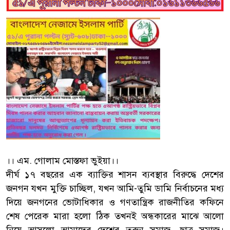
।। এম. গোলাম মোস্তফা ভুইয়া।।
দীর্ঘ ১৭ বছরের এক ব্যাক্তির শাসন ব্যবস্থার বিরুদ্ধে দেশের
জনগন যখন মুক্তি চাচ্ছিল, যখন আমি-তুমি ডামি নির্বাচনের মধ্য
দিয়ে জনগনের ভোটাধিকার ও গণতান্ত্রিক রাজনীতির কফিনে
শেষ পেরেক মারা হলো ঠিক তখনই অন্ধকারের মাঝে আলো
নিয়ে আসলো আমাদের দেশের তরুন সমাজ, ছাত্র সমাজ।