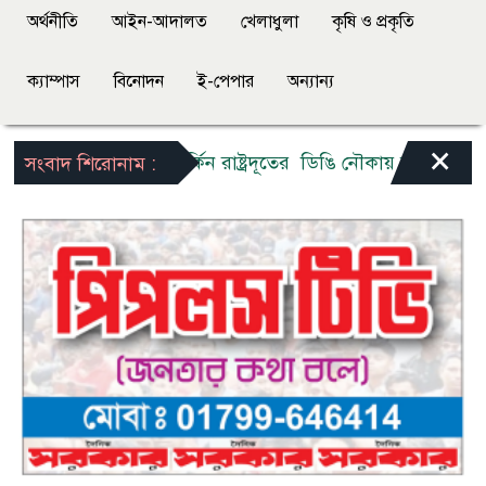
অর্থনীতি
আইন-আদালত
খেলাধুলা
কৃষি ও প্রকৃতি
ক্যাম্পাস
বিনোদন
ই-পেপার
অন্যান্য
×
ঝালকাঠিতে মার্কিন রাষ্ট্রদূতের ডিঙি নৌকায় চড়ে ভীমরুলির পেয়
সংবাদ শিরোনাম :