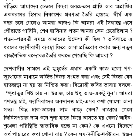
দাঁড়িয়ে আমাদের চেতনে কিংবা অবচেতনে প্রাপ্তি আর অপ্রাপ্তির
একধরনের হিসাব–নিকাশের প্রবণতা তৈরি হয়েছে। দীর্ঘ এক
বছর চলে গেলেও আমরা আজও কি আমরা এই সিদ্ধান্তে এসে
পৌঁছাতে পারিনি, শেখ হাসিনার পতন আমরা কেন চেয়েছিলাম ?
পতন–পরবর্তী সময়ে আমাদের উদ্দেশ্য কী ছিল ? ভবিষ্যতে এ
ধরনের ফ্যাসীবাদী ব্যবস্থা ফিরে আসা প্রতিরোধ করার জন্য নতুন
রাজনৈতিক বন্দোবস্ত তৈরি করতে পেরেছি কি আমরা ?
দেশবাসীর সামনে এই মুহূর্তের প্রধান একটি কাজ হলো গণ-
ভ্যুত্থানের মাধ্যমে অর্জিত বিজয় সংহত করা এবং সেই বিজয় যেন
হাতছাড়া না হয় তা নিশ্চিত করা। বিদ্রোহী কবির ভাষায় বললে-
‘ক্ষুধাতুর শিশু চায় না স্বরাজ, চায় শুধু ভাত-একটু নুন’। আমরা
গণতন্ত্র চাই, ফ্যাসিবাদের অবসানও চাই-এসব কথা ষোলো আনা
সত্য। কিন্তু চাল-ডালের দাম বাড়ে কেন? বাজারে গেলে
জিনিসপত্রের দাম শুনে শূন্য হাতে ফিরে আসতে হয় কেন? আইন-
শৃঙ্খলা পরিস্থিতি স্বাভাবিক হচ্ছে না কেন? কে এখনো বিদেশে
অর্থ পাচারের কথা শোনা যায় ? কেন ঘুষ-দুর্নীতি-দুর্বৃত্তায়ন, স্বজন