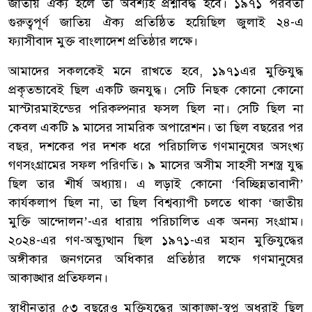
জাতীয় ঐক্য হলে তা অবশ্যই প্রশ্নবিদ্ধ হবে। ১৯৭১ পরবর্তী
গুরুত্বপূর্ণ জাতিয় ঐক্য প্রতিষ্ঠিত হয়েিছিল জুলাই ২৪-এ
ফ্যাসীবাদ মুক্ত বাংলাদেশ প্রতিষ্ঠার লক্ষে।
আমাদের সকলকেই মনে রাখতে হবে, ১৯৭১এর মুক্তিযুদ্ধ
প্রকৃতভাবেই ছিল একটি জনযুদ্ধ। সেটি নিছক কোনো কোনো
মাস্টারমাইন্ডের পরিকল্পনার ফসল ছিল না। সেটি ছিল না
কেবল একটি ৯ মাসের সামরিক অপারেশন। তা ছিল বছরের পর
বছর, দশকের পর দশক ধরে পরিচালিত গণমানুষের অসংখ্য
গণসংগ্রামের সফল পরিণতি। ৯ মাসের অসীম সাহসী সশস্ত্র যুদ্ধ
ছিল তার শীর্ষ অধ্যায়। এ লড়াই কোনো ‘বিচ্ছিন্নতাবাদী’
কার্যকলাপ ছিল না, তা ছিল বিশ্বব্যাপী চলতে থাকা ‘জাতীয়
মুক্তি আন্দোলন’-এর ধারায় পরিচালিত এক অনন্য সংগ্রাম।
২০২৪-এর গণ-অভ্যুত্থান ছিল ১৯৭১-এর মহান মুক্তিযুদ্ধের
অঙ্গীকার জনগনের অধিকার প্রতিষ্ঠার লক্ষে গণমানুষের
আকাঙ্খার প্রতিফলন।
স্বাধীনতার ৫৩ বছরেও মুক্তিযুদ্ধের আকাঙ্ক্ষা-স্বপ্ন অধরাই ছিল