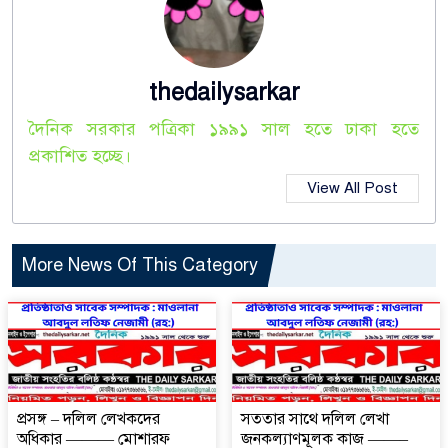
thedailysarkar
দৈনিক সরকার পত্রিকা ১৯৯১ সাল হতে ঢাকা হতে
প্রকাশিত হচ্ছে।
View All Post
More News Of This Category
প্রসঙ্গ – দলিল লেখকদের
সততার সাথে দলিল লেখা
অধিকার ——— মোশারফ
জনকল্যাণমূলক কাজ ——–