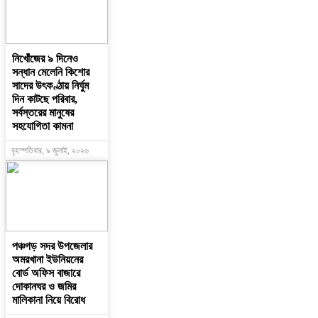
নিখোঁজের ৯ দিনেও
সন্ধান মেলেনি কিশোর
সাদের উৎকণ্ঠায় নির্ঘুম
দিন কাটছে পরিবার,
সর্বস্তরের মানুষের
সহযোগিতা কামনা
বৃহস্পতিবার, ৯ জুলাই, ২০২৬
পঞ্চগড় সদর উপজেলার
অমরখানা ইউনিয়নের
বোর্ড অফিস বাজারে
দোকানঘর ও জমির
মালিকানা নিয়ে বিরোধ