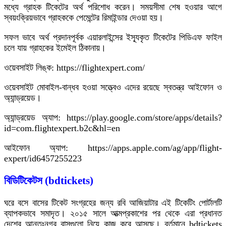
মধ্যে গ্রাহক টিকেটের অর্থ পরিশোধ করেন। সময়সীমা শেষ হওয়ার আগে
স্বয়ংক্রিয়ভাবে গ্রাহককে পেমেন্টের রিমাইন্ডার দেওয়া হয়।
সফল ভাবে অর্থ প্রদানপূর্বক এয়ারলাইন্সের ইস্যূকৃত টিকেটের পিডিএফ ফাইল
চলে যায় গ্রাহকের ইমেইল ঠিকানায়।
ওয়েবসাইট লিঙ্ক: https://flightexpert.com/
ওয়েবসাইট মোবাইল-বান্ধব হওয়া সত্ত্বেও এদের রয়েছে স্বতন্ত্র আইফোন ও
অ্যান্ড্রয়েড।
অ্যান্ড্রয়েড অ্যাপ: https://play.google.com/store/apps/details?
id=com.flightexpert.b2c&hl=en
আইফোন অ্যাপ: https://apps.apple.com/ag/app/flight-
expert/id6457255223
বিডিটিকেটস (bdtickets)
ঘরে বসে বাসের টিকেট সংগ্রহের জন্য রবি আজিয়াটার এই টিকেটিং পোর্টালটি
ব্যাপকভাবে সমাদৃত। ২০১৫ সালে আত্মপ্রকাশের পর থেকে এরা প্রধানত
দেশের আন্তঃনগর বাসগুলো নিয়ে কাজ করে আসছে। বর্তমানে bdtickets