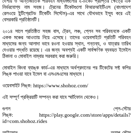
দেশীয় ও আন্তর্জাতিক পরিবহন মাধ্যমগুলোর ই-টিকেট প্রাপ্তির ক্ষেত্রে এক
নির্ভরযোগ্য নাম সহজ। ট্রেনের টিকেটগুলো বিআরআইটিএস (বাংলাদেশ
রেলওয়ে ইন্টিগ্রেটেড টিকেটিং সিস্টেম)-এর সাথে যৌথভাবে ইস্যূ করে এই
বেসরকারি প্রতিষ্ঠানটি।
২০১৪ সালে প্রতিষ্ঠিত সহজ বাস, ট্রেন, লঞ্চ, প্লেন সব পরিবহনকে একটি
একক মঞ্চের আওতায় নিয়ে এসেছে। তাদের ওয়েবসাইটে প্রতিটি পরিবহন
মাধ্যমের জন্য আলাদা ভাবে রওনা হওয়ার স্থান, গন্তব্য, ও যাত্রার তারিখ
দেওয়ার পদ্ধতি রয়েছে। এর জন্য অবশ্যই একটি সার্বক্ষণিক ব্যবহৃত ইমেইল
ঠিকানা ও মোবাইল নাম্বার সরবরাহ করা জরুরি।
মোবাইল কিংবা ব্যাঙ্ক কার্ড-এর মাধ্যমে অর্থপ্রদানের পর টিকেটের সফ্ট কপির
লিঙ্ক পাওয়া যাবে ইমেল বা এসএমএসের মাধ্যমে।
ওয়েবসাইট লিঙ্ক: https://www.shohoz.com/
এই সম্পূর্ণ প্রক্রিয়াটি সম্পন্ন করা যাবে স্মার্টফোন থেকেও।
গুগল প্লে-স্টোর
লিঙ্ক: https://play.google.com/store/apps/details?
id=com.shohoz.rides
আইফোন অ্যাপ-স্টোর