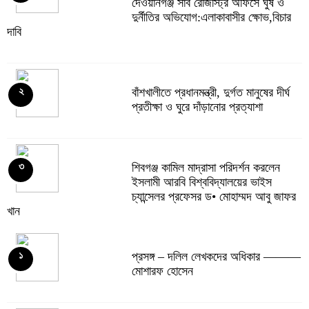
দেওয়ানগঞ্জ সাব রেজিস্ট্রি অফিসে ঘুষ ও
দুর্নীতির অভিযোগ:এলাকাবাসীর ক্ষোভ,বিচার
দাবি
বাঁশখালীতে প্রধানমন্ত্রী, দুর্গত মানুষের দীর্ঘ
২
প্রতীক্ষা ও ঘুরে দাঁড়ানোর প্রত্যাশা
শিবগঞ্জ কামিল মাদ্রাসা পরিদর্শন করলেন
৩
ইসলামী আরবি বিশ্ববিদ্যালয়ের ভাইস
চ্যান্সেলর প্রফেসর ড• মোহাম্মদ আবু জাফর
খান
প্রসঙ্গ – দলিল লেখকদের অধিকার ———
১
মোশারফ হোসেন
ফ্যামিলি কার্ড শুমারি: বাঁশখালীতে তালিকা
৪
প্রকাশে ধীরগতি ও তদবিরের গুঞ্জনে উদ্বেগ
আবেদনকারি