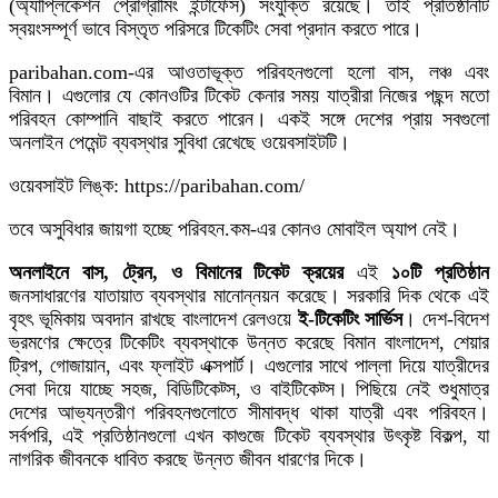
(অ্যাপ্লিকেশন প্রোগ্রামিং ইন্টার্ফেস) সংযুক্তি রয়েছে। তাই প্রতিষ্ঠানটি
স্বয়ংসম্পূর্ণ ভাবে বিস্তৃত পরিসরে টিকেটিং সেবা প্রদান করতে পারে।
paribahan.com-এর আওতাভূক্ত পরিবহনগুলো হলো বাস, লঞ্চ এবং
বিমান। এগুলোর যে কোনওটির টিকেট কেনার সময় যাত্রীরা নিজের পছন্দ মতো
পরিবহন কোম্পানি বাছাই করতে পারেন। একই সঙ্গে দেশের প্রায় সবগুলো
অনলাইন পেমেন্ট ব্যবস্থার সুবিধা রেখেছে ওয়েবসাইটটি।
ওয়েবসাইট লিঙ্ক: https://paribahan.com/
তবে অসুবিধার জায়গা হচ্ছে পরিবহন.কম-এর কোনও মোবাইল অ্যাপ নেই।
অনলাইনে বাস, ট্রেন, ও বিমানের টিকেট ক্রয়ের
এই
১০টি প্রতিষ্ঠান
জনসাধারণের যাতায়াত ব্যবস্থার মানোন্নয়ন করেছে। সরকারি দিক থেকে এই
বৃহৎ ভূমিকায় অবদান রাখছে বাংলাদেশ রেলওয়ে
ই-টিকেটিং সার্ভিস
। দেশ-বিদেশ
ভ্রমণের ক্ষেত্রে টিকেটিং ব্যবস্থাকে উন্নত করেছে বিমান বাংলাদেশ, শেয়ার
ট্রিপ, গোজায়ান, এবং ফ্লাইট এক্সপার্ট। এগুলোর সাথে পাল্লা দিয়ে যাত্রীদের
সেবা দিয়ে যাচ্ছে সহজ, বিডিটিকেট্স, ও বাইটিকেট্স। পিছিয়ে নেই শুধুমাত্র
দেশের আভ্যন্তরীণ পরিবহনগুলোতে সীমাবদ্ধ থাকা যাত্রী এবং পরিবহন।
সর্বপরি, এই প্রতিষ্ঠানগুলো এখন কাগুজে টিকেট ব্যবস্থার উৎকৃষ্ট বিকল্প, যা
নাগরিক জীবনকে ধাবিত করছে উন্নত জীবন ধারণের দিকে।