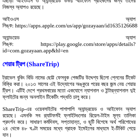
এছাড়া আইওএস ও অ্যান্ড্রয়েড উভয় স্মার্টফোন গ্রাহকদের জন্য তাদের
নিজস্ব অ্যাপও রয়েছে।
আইওএস অ্যাপ
লিঙ্ক: https://apps.apple.com/us/app/gozayaan/id1635126688
অ্যান্ডয়েড অ্যাপ
লিঙ্ক: https://play.google.com/store/apps/details?
id=com.gozayaan.app&hl=en
শেয়ার ট্রিপ (ShareTrip)
ট্রাভেল বুকিং বিডি নামের ছোট্ট ফেসবুক পেজটির উদ্দেশ্য ছিলো প্লেনের টিকেট
বিক্রি করা। ২০১৩ সালের এই উদ্যোগের অঙ্কুরে পরের বছর জন্ম নেয় শেয়ার
ট্রিপ। এটিই দেশে প্রথমবারের মতো একযোগে ন্যাশনাল ও ইন্টার্‌ন্যাশনাল দুই
ফ্লাইটের জন্য অনলাইন টিকেটিং পদ্ধতি চালু করে।
ShareTrip-এর ওয়েবসাইটের পাশাপাশি অ্যান্ড্রয়েড ও আইফোন অ্যাপ
রয়েছে। এমনকি সব প্ল্যাটফর্মই ফ্লাইটগুলোর রিয়েল-টাইম মূল্য তালিকা
প্রদর্শন করে। সাধারণ কর্মদিবস, সপ্তাহান্ত, ও ছুটি বিশেষে অর্থ পরিশোধের
২৪ থেকে ৪৮ ঘণ্টা সময়ের মধ্যে গ্রাহক ইমেইলের মাধ্যমে ই-টিকিট পেয়ে
যান।