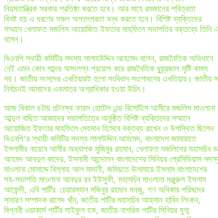
নিয়মতান্ত্রিক সরকার প্রতিষ্ঠা করতে হবে। আর মাহে রমজানের পবিত্রতা
বিনষ্ট হয় এ ধরণের সকল অপতৎপরতা বন্ধ করতে হবে। বিশিষ্ট ব্যক্তিদের
সম্মানে খেলাফত মজলিস আয়োজিত ইফতার মাহফিলে সভাপতির বক্তব্যে তিনি 
বলেন।
বিএনপি স্থায়ী কমিটির সদস্য সালাহউদ্দিন আহমেদ বলেন, রাজনৈতিক অভিধানে
নেই এমন কোন শব্দের অসংলগ্ন প্রয়োগ করে রাজনৈতিক ধুম্র্রজাল সৃষ্টি কাম্য
নয়। জাতীয় সংসদের এখতিয়ারই হলো সংবিধান সংশোধনের এখতিয়ার। জাতীয় 
নির্বাচনই আমাদের একমাত্র অগ্রাধিকার হওয়া উচিৎ।
আজ বিকাল ৪টায় পল্টনস্থ ফারস হোটেল এন্ড রিসোর্টসে আমীরে মজলিস মাওলানা
আব্দুল বাছিত আজাদের সভাপতিত্বে অনুষ্ঠিত বিশিষ্ট ব্যক্তিদের সম্মানে
আয়োজিত ইফতার মাহফিলে মেহমান হিসেবে বক্তব্য রাখেন ও উপস্থিত ছিলেন
বিএনপি’র স্থায়ী কমিটির সদস্য সালাউদ্দিন আহমেদ, বাংলাদেশ জামায়াতে
ইসলামীর নায়েবে আমীর অধ্যাপক মুজিবুর রহমান, খেলাফত মজলিসের মহাসচিব ড
আহমদ আবদুল কাদের, ইসলামী আন্দোলন বাংলাদেশের সিনিয়র প্রেসিডিয়াস সদস্
মাওলানা মোসাদ্দে বিল্লাহ আল মাদানী, জমিয়তে উলামায়ে ইসলাম বাংলাদেশের
সহ-সভাপতি মাওলানা আবদুর রব ইউসুফী, মহাসচিব মাওলানা মঞ্জুরুল ইসলাম
আফেন্দী, এবি পার্টির চেয়ারম্যান মজিবুর রহমান মনজু, গণ অধিকার পরিষদের
সাধারণ সম্পাদক রাশেদ খাঁন, জাতীয় পাটির মহাসচিব আহসান হাবিব লিংকন,
বিপ্লবী ওয়াকার্স পার্টির সাইফুল হক, জাতীয় নাগরিক পাটির সিনিয়র যুগ্ম