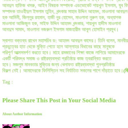
আবদুল হাফিজ খসরু, আইন বিষয়ক সম্পাদক এডভোকেট শায়খুল ইসলাম, যুব ব
সম্পাদক তাওহীদুল ইসলাম তুহিন, খন্দকার সাহাব উদ্দিন আহমদ, মাওলানা আবদুল
হক আমিনী, জিল্লুর রহমান, হাজী নুর হোসেন, মাওলানা নুরুল হক, অধ্যাপক
মাওলানা আজিজুল হক, সাইফ উদ্দিন আহমদ খন্দকার, শায়খুল হাদীস মাওলানা
আবদুস সামাদ, মাওলানা নজরুল ইসলাম মাজহারীম আবুল হোসাইন প্রমুখ।
স্বাগত বক্তব্য রাখেন মহাসচিব ড: আহমদ আবদুল কাদের। তিনি বলেন, মানবীয়
প্রভুত্বের হাত থেকে মুক্তি পেতে হলে আল্লাহর বিধানের কাছে মানুষকে
পরিপূর্ণ আত্মসমর্পণ করতে হবে। মাহে রমজানের শিক্ষা কাজে লাগিয়ে আমাদেরকে
একটি পরিশুদ্ধ সমাজ ও রাষ্ট্রব্যবস্থা প্রতিষ্ঠার কাজ ত্বরান্বিত করতে
হবে। মজলুম মানবতার মুক্তির জন্য খেলাফত রাষ্ট্রব্যবস্থা পুনপ্রতিষ্ঠার
বিকল্প নেই। আমাদেরকে ফিলিস্তিন সহ নির্যাতিত সকলের পাশে দাঁড়াতে হবে।
(বি
Tag :
Please Share This Post in Your Social Media
About Author Information