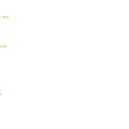
এ কথা
সংসদ
.
য