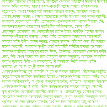
আহ্বায়ক আরিফুর রহমান আদিব, বাংলাদেশ খেলাফত মজলিসের মহাসচিব মাওলান
জালাল উদ্দিন আহমদ, জাগপা’র সহ-সভাপতি রাশেদ প্রধান, রাষ্ট্র সংস্কার
আন্দোলনের প্রধান সমন্বয়কারী হাসনাত আবদুল কাইয়ুম, বাংলাদেশ ন্যাপের
গোলাম মোস্ফা ভূইয়া, খেলাফত আন্দোলনের আমীর মাওলানা আবু জাফর কাসেমী,
বাংলাদেশ ডেভেলপমেন্ট পাটিঁর চেয়ারম্যান এডভোকেট আনওয়ারুল ইসলাম চাঁন,
আমজমনতা দলের চেয়ারম্যান কর্ণেল মিয়া মশিউজ্জামান, লেবার পাটির
চেয়ারম্যান চেয়ারম্যান ডা: মোস্তাফিজুর রহমান ইরান, নাগরিক ঐক্যের সাধারণ
সম্পাদক শহীদুল্লাহ কায়সার, লেবার পাটির চেয়ারম্যান হামদুল্লাহ আল মাহদী,
জাসদের শহীদ উদ্দিন মাহমুদ ম্বপন, নেজামে ইসলাম পাটিঁর সহ-সভাপতি আবদুল
মাজেদ আতহারী, বাংলাদেশ সুপ্রীম কোর্ট আইনজীবি সমিতির ভারপ্রাপ্ত সাধারণ
সম্পাদক ব্যারিস্টার মাহফুজুর রহমান মিলন, ট্রেজারার এডভোকেট রেজাউল করিম
রেজা, নিউ নেশন সাবেক সম্পাদক মোস্তফা কামাল মজুমদার, বাংলাদেশ সাংবাদিক
কল্যাণ ট্রাস্টের ডিজি এম আবদুল্লাহ, বিএফইউজে নির্বাহী সদস্য শাহীন
হাসনাত, লে.কর্ণেল চৌধুরী হাসান সোহরাওয়ার্দী।
খেলাফত মজলিসের যুগ্ম মহাসচিব অধ্যাপক আবদুল জলিলের পরিচালনায় অনুষ্ঠিত
উক্ত ইফতার মাহফিলে উপস্থিত ছিলেন খেলাফত মজলিসের নায়েবে আমীর মাওল
আহমদ আলী কাসেমী, অধ্যাপক আবদুল্লাহ ফরিদ, সাইয়্যেদ ফেরদাউস বিন ইস
খেলাফত মজলিসের উপদেষ্টা পরিষদ সদস্য মাওলানা আবদুল কাইয়ুম সোবহানী,
যুগ্ম মহাসচিব এডভোকেট জাহাঙ্গীর হোসাইন, ড. মোস্তাফিজুর রহমান ফয়সল,
সাংগঠনিক সম্পাদক এডভোকেট মিজানুর রহমান, অধ্যাপক কাজী মিনহাজুল আলম
প্রশিক্ষণ সম্পাদক জহিরুল ইসলাম, অর্থ সম্পাদক আলহাজ্ব আবু সালেহিন,
সমাজকল্যাণ সম্পাদক আমিনুর রহমান ফিরোজ, প্রচার ও তথ্য সম্পাদক প্রকৌশ