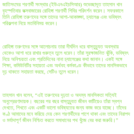
জাতিসংঘের শরণার্থী সংস্থার (ইউএনএইচসিআর) শুভেচ্ছাদূত তাহসান খান
বৃহস্পতিবার কক্সবাজারের রোহিঙ্গা শরণার্থী শিবির পরিদর্শন করেন। সফরকালে
তিনি রোহিঙ্গা তরুণদের সঙ্গে তাদের আশা-আকাঙ্ক্ষা, চ্যালেঞ্জ এবং ভবিষ্যৎ
পরিকল্পনা নিয়ে মতবিনিময় করেন।
রোহিঙ্গা তরুণদের সঙ্গে আলোচনায় তারা দীর্ঘদিন ধরে বাস্তুচ্যুত অবস্থায়
থেকেও আশা ধরে রাখার গুরুত্ব তুলে ধরেন। তাঁরা সুরক্ষাজনিত ঝুঁকি, ভবিষ্যৎ
নিয়ে অনিশ্চয়তা এবং প্রতিদিনের নানা চ্যালেঞ্জের কথা জানান। একই সঙ্গে
শিক্ষা, কমিউনিটির সহায়তা এবং অর্থবহ কর্মকাণ্ড কীভাবে তাদের মানসিকভাবে
দৃঢ় থাকতে সহায়তা করছে, সেটিও তুলে ধরেন।
তাহসান খান বলেন, “এই তরুণদের দৃঢ়তা ও অদম্য মানসিকতা সত্যিই
অনুপ্রেরণাদায়ক। বছরের পর বছর বাস্তুচ্যুত জীবন কাটিয়েও তাঁরা স্বপ্ন
দেখতে, শিখতে এবং একটি ভালো ভবিষ্যতের জন্য কাজ করে যাচ্ছে। তাঁদের
কণ্ঠ আমাদের মনে করিয়ে দেয় কেন শরণার্থীদের পাশে থাকা এবং তাদের নিরাপদ
ও মর্যাদাপূর্ণ জীবন নিশ্চিত করতে সমাধানের পথ খুঁজে বের করা জরুরি।”