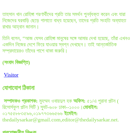
তাহসান খান রোহিঙ্গা শরণার্থীদের প্রতি তার সমর্থন পুনর্ব্যক্ত করেন এবং যারা
নিজেদের ঘরবাড়ি ছেড়ে পালাতে বাধ্য হয়েছেন, তাদের প্রতি সংহতি অব্যাহত
রাখার আহ্বান জানান।
তিনি বলেন, “আজ যেসব রোহিঙ্গা মানুষের সঙ্গে আমার দেখা হয়েছে, তাঁরা এখনও
একদিন নিজের দেশে ফিরে যাওয়ার স্বপ্ন দেখছেন। তাই আন্তর্জাতিক
সম্প্রদায়েরও তাঁদের পাশে থাকা জরুরি।
(সংবাদ বিজ্ঞপ্তি)
Visitor
যোগাযোগ ঠিকানা
সম্পাদকও প্রকাশক:
মুহম্মদ ওবায়দুল হক
অফিস:
৫১/এ পুরানা পল্টন (
রিসোর্সফুল পল্টন সিটি ) স্যুট-৬০৮ ঢাকা--১০০০।
মোবাইল:
০১৭৫৫৮৮৩৫৯৬,০১৯৭৭৩৬৬৫৬৬
ইমেইল:
thedailysarkar@gmail.com,editor@thedailysarkar.net.
প্রয়োজনীয় লিঙ্ক