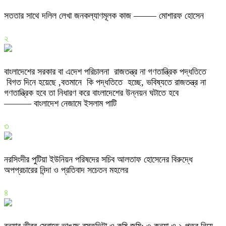
সততার সাথে দলিল লেখা জনকল্যাণমূলক কাজ ——– মোশারফ হোসেন
২
বাংলাদেশের সরকার বা এদেশ পরিচালনা রাজতন্ত্র না গণতান্ত্রিক পদ্ধতিতে
বিগত দিনে হয়েছে ,বতমানে কি পদ্ধতিতে হচ্ছে, ভবিষ্যতে রাজতন্ত্র না
গণতান্ত্রিক হবে তা নিধারণ করে বাংলাদেশের উন্নয়ন ঘটাতে হবে
——— বাংলাদেশ নেজামে ইসলাম পাটি
৩
নরসিংদীর পুটিয়া ইউনিয়ন পরিষদের সচিব আলতাফ হোসেনের বিরুদ্ধে
অপপ্রচারের নিন্দা ও প্রতিবাদ সচেতন মহলের
৪
বন্যার তীব্র স্রোতে ভাঙছে বসতভিটা ও কৃষি জমি: ৩ কন্যা ও ১ পুত্র নিয়ে