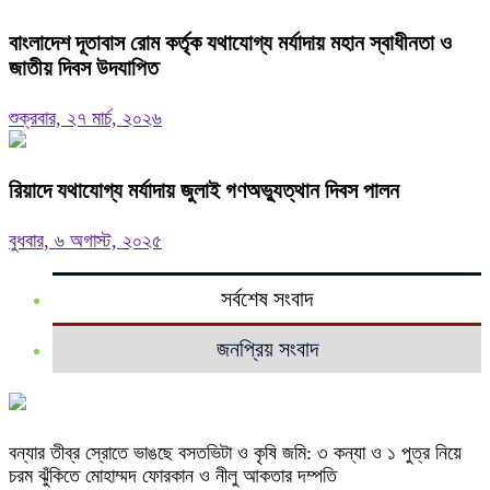
বাংলাদেশ দূতাবাস রোম কর্তৃক যথাযোগ্য মর্যাদায় মহান স্বাধীনতা ও
জাতীয় দিবস উদযাপিত
শুক্রবার, ২৭ মার্চ, ২০২৬
রিয়াদে যথাযোগ্য মর্যাদায় জুলাই গণঅভ্যুত্থান দিবস পালন
বুধবার, ৬ অগাস্ট, ২০২৫
সর্বশেষ সংবাদ
জনপ্রিয় সংবাদ
বন্যার তীব্র স্রোতে ভাঙছে বসতভিটা ও কৃষি জমি: ৩ কন্যা ও ১ পুত্র নিয়ে
চরম ঝুঁকিতে মোহাম্মদ ফোরকান ও নীলু আকতার দম্পতি