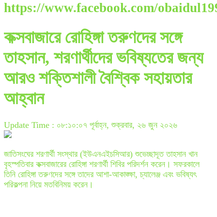
https://www.facebook.com/obaidul19
কক্সবাজারে রোহিঙ্গা তরুণদের সঙ্গে
তাহসান, শরণার্থীদের ভবিষ্যতের জন্য
আরও শক্তিশালী বৈশ্বিক সহায়তার
আহ্বান
Update Time : ০৮:১০:০৭ পূর্বাহ্ন, শুক্রবার, ২৬ জুন ২০২৬
জাতিসংঘের শরণার্থী সংস্থার (ইউএনএইচসিআর) শুভেচ্ছাদূত তাহসান খান
বৃহস্পতিবার কক্সবাজারের রোহিঙ্গা শরণার্থী শিবির পরিদর্শন করেন। সফরকালে
তিনি রোহিঙ্গা তরুণদের সঙ্গে তাদের আশা-আকাঙ্ক্ষা, চ্যালেঞ্জ এবং ভবিষ্যৎ
পরিকল্পনা নিয়ে মতবিনিময় করেন।