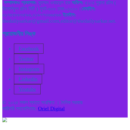
সম্পাদকও প্রকাশক:
মুহম্মদ ওবায়দুল হক
অফিস:
৫১/এ পুরানা পল্টন (
রিসোর্সফুল পল্টন সিটি ) স্যুট-৬০৮ ঢাকা--১০০০।
মোবাইল:
০১৭৫৫৮৮৩৫৯৬,০১৯৭৭৩৬৬৫৬৬
ইমেইল:
thedailysarkar@gmail.com,editor@thedailysarkar.net.
প্রয়োজনীয় লিঙ্ক
Facebook
Twitter
Instagram
Linkedin
Youtube
© ২০২৫ সকল স্বত্ত সংরক্ষিত । দৈনিক সরকার
কারিগরি সহযোগিতায়:
Oriel Digital