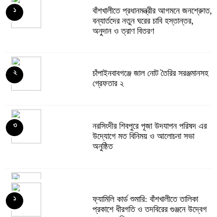
বাঁশখালীতে প্রধানমন্ত্রীর আগমনে জনশ্রুোত,
১
বন্যার্তদের নতুন ঘরের চাবি হস্তান্তর,
অনুদান ও ত্রাণ বিতরণ
চাঁপাইনবাবগঞ্জে জাল নোট তৈরির সরঞ্জমানসহ
২
গ্রেফতার ২
নরসিংদীর শিবপুরে পূজা উদযাপন পরিষদ এর
৩
উদ্যোগে মত বিনিময় ও আলোচনা সভা
অনুষ্ঠিত
ঝালকাঠিতে মার্কিন রাষ্ট্রদূতের ডিঙি নৌকায়
৪
ফ্যামিলি কার্ড শুমারি: বাঁশখালীতে তালিকা
১
চড়ে ভীমরুলির পেয়ারা বাগান পরিদর্শন
প্রকাশে ধীরগতি ও তদবিরের গুঞ্জনে উদ্বেগ