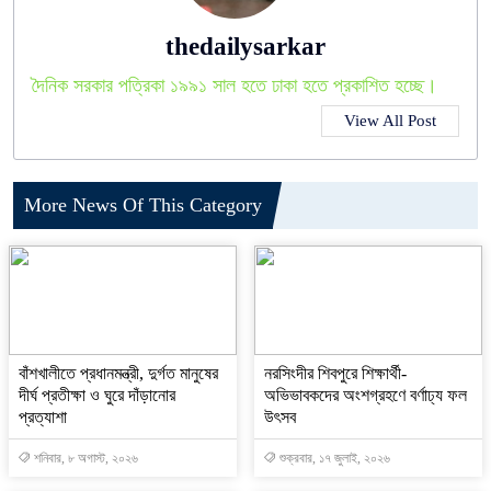
thedailysarkar
দৈনিক সরকার পত্রিকা ১৯৯১ সাল হতে ঢাকা হতে প্রকাশিত হচ্ছে।
View All Post
More News Of This Category
বাঁশখালীতে প্রধানমন্ত্রী, দুর্গত মানুষের
নরসিংদীর শিবপুরে শিক্ষার্থী-
দীর্ঘ প্রতীক্ষা ও ঘুরে দাঁড়ানোর
অভিভাবকদের অংশগ্রহণে বর্ণাঢ্য ফল
প্রত্যাশা
উৎসব
শনিবার, ৮ অগাস্ট, ২০২৬
শুক্রবার, ১৭ জুলাই, ২০২৬