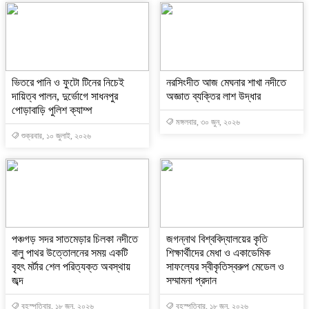
ভিতরে পানি ও ফুটো টিনের নিচেই
নরসিংদীত আজ মেঘনার শাখা নদীতে
দায়িত্ব পালন, দুর্ভোগে সাধনপুর
অজ্ঞাত ব্যক্তির লাশ উদ্ধার
পোড়াবাড়ি পুলিশ ক্যাম্প
মঙ্গলবার, ৩০ জুন, ২০২৬
শুক্রবার, ১০ জুলাই, ২০২৬
পঞ্চগড় সদর সাতমেড়ার চিলকা নদীতে
জগন্নাথ বিশ্ববিদ্যালয়ের কৃতি
বালু পাথর উত্তোলনের সময় একটি
শিক্ষার্থীদের মেধা ও একাডেমিক
বৃহৎ মর্টার শেল পরিত্যক্ত অবস্থায়
সাফল্যের স্বীকৃতিস্বরুপ মেডেল ও
জব্দ
সম্মামনা প্রদান
বৃহস্পতিবার, ১৮ জুন, ২০২৬
বৃহস্পতিবার, ১৮ জুন, ২০২৬