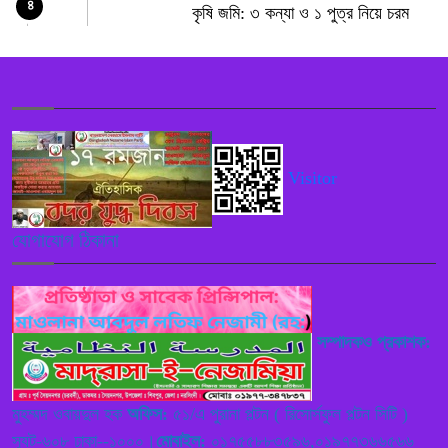
৪
কৃষি জমি: ৩ কন্যা ও ১ পুত্র নিয়ে চরম
ঝুঁকিতে মোহাম্মদ ফোরকান ও নীলু আকতার
দম্পতি
বাংলাদেশ দূতাবাস, রোমে যথাযোগ্য মর্যাদায়
৫
জুলাই গণঅভ্যুত্থান দিবস ২০২৬ পালন
Visitor
বাঁশখালীর সরল ১নং ওয়ার্ডে বেহাল সড়ক ও
৬
শিক্ষাপ্রতিষ্ঠানের সংকটে অন্ধকারে এলাকার
যোগাযোগ ঠিকানা
ভবিষ্যৎ
কালীগঞ্জে জুলাই গণঅভ্যুত্থান দিবসের
৭
আলোচনা সভা ও দোয়া মাহফিল অনুষ্ঠিত
সম্পাদকও প্রকাশক:
গাজীপুরের কালীগঞ্জ-ঢাকা (কেটিএল) বাস
মুহম্মদ ওবায়দুল হক
অফিস:
৫১/এ পুরানা পল্টন ( রিসোর্সফুল পল্টন সিটি )
৮
সার্ভিসের উদ্বোধন
স্যুট-৬০৮ ঢাকা--১০০০।
মোবাইল:
০১৭৫৫৮৮৩৫৯৬,০১৯৭৭৩৬৬৫৬৬