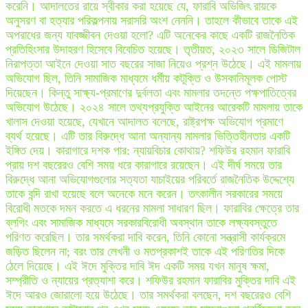
করেনি। আদালতের রায়ে স্বীকার করা হয়েছে যে, ফারাবি অভিজিৎ রায়কে
অনুসরণ বা হত্যার পরিকল্পনায় সরাসরি অংশ নেননি। তাহলে কীভাবে তাকে এই
অপরাধের জন্য যাবজ্জীবন দেওয়া হলো? এটি অনেকের কাছে একটি রাজনৈতিক
প্রতিহিংসার উদাহরণ হিসেবে বিবেচিত হয়েছে। তৃতীয়ত, ২০২৩ সালে ডিজিটাল
নিরাপত্তা আইনে দেওয়া সাত বছরের সাজা নিয়েও প্রশ্ন উঠেছে। এই মামলায়
অভিযোগ ছিল, তিনি সামাজিক মাধ্যমে ধর্মীয় কটূক্তি ও উসকানিমূলক পোস্ট
দিয়েছেন। কিন্তু সাক্ষ্য-প্রমাণের দুর্বলতা এবং মামলার তদন্তে পক্ষপাতিত্বের
অভিযোগ উঠেছে। ২০২৪ সালে তথ্যপ্রযুক্তি আইনের আরেকটি মামলায় তাকে
খালাস দেওয়া হয়েছে, যেখানে আদালত বলেছে, রাষ্ট্রপক্ষ অভিযোগ প্রমাণে
ব্যর্থ হয়েছে। এটি তার বিরুদ্ধে আনা অন্যান্য মামলার ভিত্তিহীনতার একটি
ইঙ্গিত দেয়। কারাগারে দশক পার: ন্যায়বিচার কোথায়? শফিউর রহমান ফারাবি
প্রায় দশ বছরেরও বেশি সময় ধরে কারাগারে রয়েছেন। এই দীর্ঘ সময়ে তার
বিরুদ্ধে আনা অভিযোগগুলোর সত্যতা যাচাইয়ের পরিবর্তে রাজনৈতিক উদ্দেশ্যে
তাকে বন্দি রাখা হয়েছে বলে অনেকে মনে করেন। তৎকালীন সরকারের সময়ে
বিরোধী মতকে দমন করতে এ ধরনের মামলা সাধারণ ছিল। ফারাবির ক্ষেত্রে তার
ব্লগিং এবং সামাজিক মাধ্যমে সরকারবিরোধী অবস্থান তাকে লক্ষ্যবস্তুতে
পরিণত করেছিল। তার সমর্থকরা দাবি করেন, তিনি কোনো সন্ত্রাসী কার্যক্রমে
জড়িত ছিলেন না; বরং তার লেখনী ও মতপ্রকাশই তাকে এই পরিণতির দিকে
ঠেলে দিয়েছে। এই ঈদে মুক্তির দাবি ঈদ একটি সময় যখন মানুষ ক্ষমা,
সম্প্রীতি ও ন্যায়ের প্রত্যাশা করে। শফিউর রহমান ফারাবির মুক্তির দাবি এই
ঈদে আরও জোরালো হয়ে উঠেছে। তার সমর্থকরা বলছেন, দশ বছরেরও বেশি