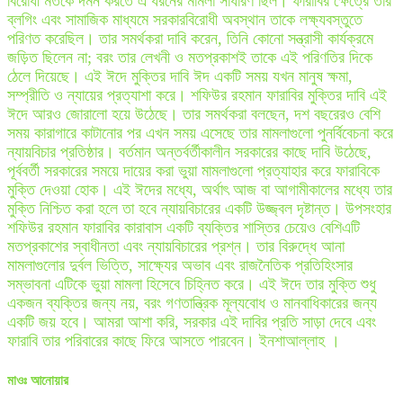
বিরোধী মতকে দমন করতে এ ধরনের মামলা সাধারণ ছিল। ফারাবির ক্ষেত্রে তার
ব্লগিং এবং সামাজিক মাধ্যমে সরকারবিরোধী অবস্থান তাকে লক্ষ্যবস্তুতে
পরিণত করেছিল। তার সমর্থকরা দাবি করেন, তিনি কোনো সন্ত্রাসী কার্যক্রমে
জড়িত ছিলেন না; বরং তার লেখনী ও মতপ্রকাশই তাকে এই পরিণতির দিকে
ঠেলে দিয়েছে। এই ঈদে মুক্তির দাবি ঈদ একটি সময় যখন মানুষ ক্ষমা,
সম্প্রীতি ও ন্যায়ের প্রত্যাশা করে। শফিউর রহমান ফারাবির মুক্তির দাবি এই
ঈদে আরও জোরালো হয়ে উঠেছে। তার সমর্থকরা বলছেন, দশ বছরেরও বেশি
সময় কারাগারে কাটানোর পর এখন সময় এসেছে তার মামলাগুলো পুনর্বিবেচনা করে
ন্যায়বিচার প্রতিষ্ঠার। বর্তমান অন্তর্বর্তীকালীন সরকারের কাছে দাবি উঠেছে,
পূর্ববর্তী সরকারের সময়ে দায়ের করা ভুয়া মামলাগুলো প্রত্যাহার করে ফারাবিকে
মুক্তি দেওয়া হোক। এই ঈদের মধ্যে, অর্থাৎ আজ বা আগামীকালের মধ্যে তার
মুক্তি নিশ্চিত করা হলে তা হবে ন্যায়বিচারের একটি উজ্জ্বল দৃষ্টান্ত। উপসংহার
শফিউর রহমান ফারাবির কারাবাস একটি ব্যক্তির শাস্তির চেয়েও বেশিএটি
মতপ্রকাশের স্বাধীনতা এবং ন্যায়বিচারের প্রশ্ন। তার বিরুদ্ধে আনা
মামলাগুলোর দুর্বল ভিত্তি, সাক্ষ্যের অভাব এবং রাজনৈতিক প্রতিহিংসার
সম্ভাবনা এটিকে ভুয়া মামলা হিসেবে চিহ্নিত করে। এই ঈদে তার মুক্তি শুধু
একজন ব্যক্তির জন্য নয়, বরং গণতান্ত্রিক মূল্যবোধ ও মানবাধিকারের জন্য
একটি জয় হবে। আমরা আশা করি, সরকার এই দাবির প্রতি সাড়া দেবে এবং
ফারাবি তার পরিবারের কাছে ফিরে আসতে পারবেন। ইনশাআল্লাহ ।
মাওঃ আনোয়ার