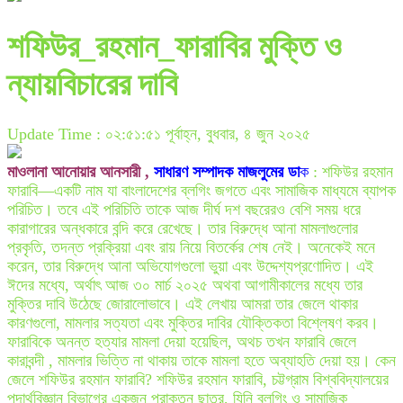
শফিউর_রহমান_ফারাবির মুক্তি ও
ন্যায়বিচারের দাবি
Update Time : ০২:৫১:৫১ পূর্বাহ্ন, বুধবার, ৪ জুন ২০২৫
মাওলানা আনোয়ার আনসারী ,
সাধারণ সম্পাদক মাজলুমের ডা
ক
: শফিউর রহমান
ফারাবি—একটি নাম যা বাংলাদেশের ব্লগিং জগতে এবং সামাজিক মাধ্যমে ব্যাপক
পরিচিত। তবে এই পরিচিতি তাকে আজ দীর্ঘ দশ বছরেরও বেশি সময় ধরে
কারাগারের অন্ধকারে বন্দি করে রেখেছে। তার বিরুদ্ধে আনা মামলাগুলোর
প্রকৃতি, তদন্ত প্রক্রিয়া এবং রায় নিয়ে বিতর্কের শেষ নেই। অনেকেই মনে
করেন, তার বিরুদ্ধে আনা অভিযোগগুলো ভুয়া এবং উদ্দেশ্যপ্রণোদিত। এই
ঈদের মধ্যে, অর্থাৎ আজ ৩০ মার্চ ২০২৫ অথবা আগামীকালের মধ্যে তার
মুক্তির দাবি উঠেছে জোরালোভাবে। এই লেখায় আমরা তার জেলে থাকার
কারণগুলো, মামলার সত্যতা এবং মুক্তির দাবির যৌক্তিকতা বিশ্লেষণ করব।
ফারাবিকে অনন্ত হত্যার মামলা দেয়া হয়েছিল, অথচ তখন ফারাবি জেলে
কারাবন্দী , মামলার ভিত্তি না থাকায় তাকে মামলা হতে অব্যাহতি দেয়া হয়। কেন
জেলে শফিউর রহমান ফারাবি? শফিউর রহমান ফারাবি, চট্টগ্রাম বিশ্ববিদ্যালয়ের
পদার্থবিজ্ঞান বিভাগের একজন প্রাক্তন ছাত্র, যিনি ব্লগিং ও সামাজিক