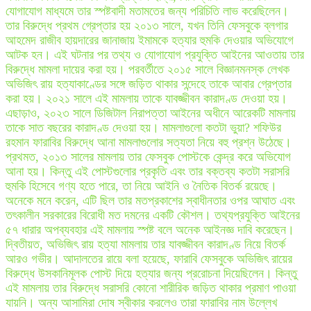
যোগাযোগ মাধ্যমে তার স্পষ্টবাদী মতামতের জন্য পরিচিতি লাভ করেছিলেন।
তার বিরুদ্ধে প্রথম গ্রেপ্তার হয় ২০১৩ সালে, যখন তিনি ফেসবুকে ব্লগার
আহমেদ রাজীব হায়দারের জানাজায় ইমামকে হত্যার হুমকি দেওয়ার অভিযোগে
আটক হন। এই ঘটনার পর তথ্য ও যোগাযোগ প্রযুক্তি আইনের আওতায় তার
বিরুদ্ধে মামলা দায়ের করা হয়। পরবর্তীতে ২০১৫ সালে বিজ্ঞানমনস্ক লেখক
অভিজিৎ রায় হত্যাকাণ্ডের সঙ্গে জড়িত থাকার সন্দেহে তাকে আবার গ্রেপ্তার
করা হয়। ২০২১ সালে এই মামলায় তাকে যাবজ্জীবন কারাদণ্ড দেওয়া হয়।
এছাড়াও, ২০২৩ সালে ডিজিটাল নিরাপত্তা আইনের অধীনে আরেকটি মামলায়
তাকে সাত বছরের কারাদণ্ড দেওয়া হয়। মামলাগুলো কতটা ভুয়া? শফিউর
রহমান ফারাবির বিরুদ্ধে আনা মামলাগুলোর সত্যতা নিয়ে বহু প্রশ্ন উঠেছে।
প্রথমত, ২০১৩ সালের মামলায় তার ফেসবুক পোস্টকে কেন্দ্র করে অভিযোগ
আনা হয়। কিন্তু এই পোস্টগুলোর প্রকৃতি এবং তার বক্তব্য কতটা সরাসরি
হুমকি হিসেবে গণ্য হতে পারে, তা নিয়ে আইনি ও নৈতিক বিতর্ক রয়েছে।
অনেকে মনে করেন, এটি ছিল তার মতপ্রকাশের স্বাধীনতার ওপর আঘাত এবং
তৎকালীন সরকারের বিরোধী মত দমনের একটি কৌশল। তথ্যপ্রযুক্তি আইনের
৫৭ ধারার অপব্যবহার এই মামলায় স্পষ্ট বলে অনেক আইনজ্ঞ দাবি করেছেন।
দ্বিতীয়ত, অভিজিৎ রায় হত্যা মামলায় তার যাবজ্জীবন কারাদণ্ড নিয়ে বিতর্ক
আরও গভীর। আদালতের রায়ে বলা হয়েছে, ফারাবি ফেসবুকে অভিজিৎ রায়ের
বিরুদ্ধে উসকানিমূলক পোস্ট দিয়ে হত্যার জন্য প্ররোচনা দিয়েছিলেন। কিন্তু
এই মামলায় তার বিরুদ্ধে সরাসরি কোনো শারীরিক জড়িত থাকার প্রমাণ পাওয়া
যায়নি। অন্য আসামিরা দোষ স্বীকার করলেও তারা ফারাবির নাম উল্লেখ