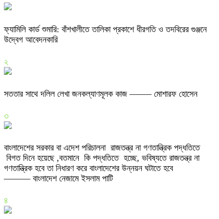
ফ্যামিলি কার্ড শুমারি: বাঁশখালীতে তালিকা প্রকাশে ধীরগতি ও তদবিরের গুঞ্জনে
উদ্বেগ আবেদনকারি
২
সততার সাথে দলিল লেখা জনকল্যাণমূলক কাজ ——– মোশারফ হোসেন
৩
বাংলাদেশের সরকার বা এদেশ পরিচালনা রাজতন্ত্র না গণতান্ত্রিক পদ্ধতিতে
বিগত দিনে হয়েছে ,বতমানে কি পদ্ধতিতে হচ্ছে, ভবিষ্যতে রাজতন্ত্র না
গণতান্ত্রিক হবে তা নিধারণ করে বাংলাদেশের উন্নয়ন ঘটাতে হবে
——— বাংলাদেশ নেজামে ইসলাম পাটি
৪