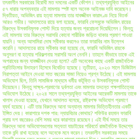
তৎকালীন সরকারের বিরোধী মত দমনের একটি কৌশল। তথ্যপ্রযুক্তি আইনের
৫৭ ধারার অপব্যবহার এই মামলায় স্পষ্ট বলে অনেক আইনজ্ঞ দাবি করেছেন।
দ্বিতীয়ত, অভিজিৎ রায় হত্যা মামলায় তার যাবজ্জীবন কারাদণ্ড নিয়ে বিতর্ক
আরও গভীর। আদালতের রায়ে বলা হয়েছে, ফারাবি ফেসবুকে অভিজিৎ রায়ের
বিরুদ্ধে উসকানিমূলক পোস্ট দিয়ে হত্যার জন্য প্ররোচনা দিয়েছিলেন। কিন্তু
এই মামলায় তার বিরুদ্ধে সরাসরি কোনো শারীরিক জড়িত থাকার প্রমাণ পাওয়া
যায়নি। অন্য আসামিরা দোষ স্বীকার করলেও তারা ফারাবির নাম উল্লেখ
করেনি। আদালতের রায়ে স্বীকার করা হয়েছে যে, ফারাবি অভিজিৎ রায়কে
অনুসরণ বা হত্যার পরিকল্পনায় সরাসরি অংশ নেননি। তাহলে কীভাবে তাকে এই
অপরাধের জন্য যাবজ্জীবন দেওয়া হলো? এটি অনেকের কাছে একটি রাজনৈতিক
প্রতিহিংসার উদাহরণ হিসেবে বিবেচিত হয়েছে। তৃতীয়ত, ২০২৩ সালে ডিজিটাল
নিরাপত্তা আইনে দেওয়া সাত বছরের সাজা নিয়েও প্রশ্ন উঠেছে। এই মামলায়
অভিযোগ ছিল, তিনি সামাজিক মাধ্যমে ধর্মীয় কটূক্তি ও উসকানিমূলক পোস্ট
দিয়েছেন। কিন্তু সাক্ষ্য-প্রমাণের দুর্বলতা এবং মামলার তদন্তে পক্ষপাতিত্বের
অভিযোগ উঠেছে। ২০২৪ সালে তথ্যপ্রযুক্তি আইনের আরেকটি মামলায় তাকে
খালাস দেওয়া হয়েছে, যেখানে আদালত বলেছে, রাষ্ট্রপক্ষ অভিযোগ প্রমাণে
ব্যর্থ হয়েছে। এটি তার বিরুদ্ধে আনা অন্যান্য মামলার ভিত্তিহীনতার একটি
ইঙ্গিত দেয়। কারাগারে দশক পার: ন্যায়বিচার কোথায়? শফিউর রহমান ফারাবি
প্রায় দশ বছরেরও বেশি সময় ধরে কারাগারে রয়েছেন। এই দীর্ঘ সময়ে তার
বিরুদ্ধে আনা অভিযোগগুলোর সত্যতা যাচাইয়ের পরিবর্তে রাজনৈতিক উদ্দেশ্যে
তাকে বন্দি রাখা হয়েছে বলে অনেকে মনে করেন। তৎকালীন সরকারের সময়ে