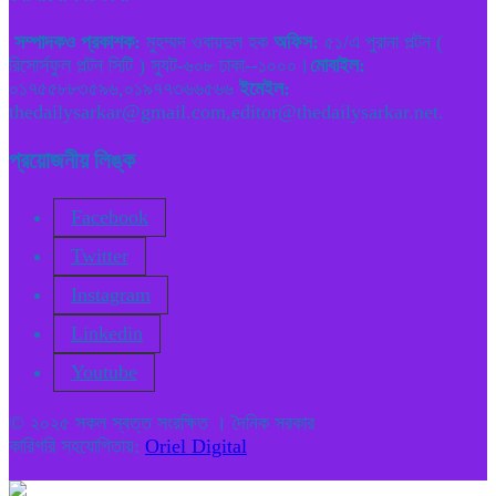
সম্পাদকও প্রকাশক:
মুহম্মদ ওবায়দুল হক
অফিস:
৫১/এ পুরানা পল্টন (
রিসোর্সফুল পল্টন সিটি ) স্যুট-৬০৮ ঢাকা--১০০০।
মোবাইল:
০১৭৫৫৮৮৩৫৯৬,০১৯৭৭৩৬৬৫৬৬
ইমেইল:
thedailysarkar@gmail.com,editor@thedailysarkar.net.
প্রয়োজনীয় লিঙ্ক
Facebook
Twitter
Instagram
Linkedin
Youtube
© ২০২৫ সকল স্বত্ত সংরক্ষিত । দৈনিক সরকার
কারিগরি সহযোগিতায়:
Oriel Digital