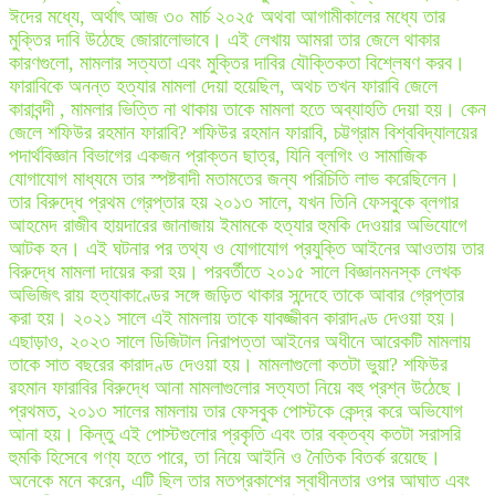
ঈদের মধ্যে, অর্থাৎ আজ ৩০ মার্চ ২০২৫ অথবা আগামীকালের মধ্যে তার
মুক্তির দাবি উঠেছে জোরালোভাবে। এই লেখায় আমরা তার জেলে থাকার
কারণগুলো, মামলার সত্যতা এবং মুক্তির দাবির যৌক্তিকতা বিশ্লেষণ করব।
ফারাবিকে অনন্ত হত্যার মামলা দেয়া হয়েছিল, অথচ তখন ফারাবি জেলে
কারাবন্দী , মামলার ভিত্তি না থাকায় তাকে মামলা হতে অব্যাহতি দেয়া হয়। কেন
জেলে শফিউর রহমান ফারাবি? শফিউর রহমান ফারাবি, চট্টগ্রাম বিশ্ববিদ্যালয়ের
পদার্থবিজ্ঞান বিভাগের একজন প্রাক্তন ছাত্র, যিনি ব্লগিং ও সামাজিক
যোগাযোগ মাধ্যমে তার স্পষ্টবাদী মতামতের জন্য পরিচিতি লাভ করেছিলেন।
তার বিরুদ্ধে প্রথম গ্রেপ্তার হয় ২০১৩ সালে, যখন তিনি ফেসবুকে ব্লগার
আহমেদ রাজীব হায়দারের জানাজায় ইমামকে হত্যার হুমকি দেওয়ার অভিযোগে
আটক হন। এই ঘটনার পর তথ্য ও যোগাযোগ প্রযুক্তি আইনের আওতায় তার
বিরুদ্ধে মামলা দায়ের করা হয়। পরবর্তীতে ২০১৫ সালে বিজ্ঞানমনস্ক লেখক
অভিজিৎ রায় হত্যাকাণ্ডের সঙ্গে জড়িত থাকার সন্দেহে তাকে আবার গ্রেপ্তার
করা হয়। ২০২১ সালে এই মামলায় তাকে যাবজ্জীবন কারাদণ্ড দেওয়া হয়।
এছাড়াও, ২০২৩ সালে ডিজিটাল নিরাপত্তা আইনের অধীনে আরেকটি মামলায়
তাকে সাত বছরের কারাদণ্ড দেওয়া হয়। মামলাগুলো কতটা ভুয়া? শফিউর
রহমান ফারাবির বিরুদ্ধে আনা মামলাগুলোর সত্যতা নিয়ে বহু প্রশ্ন উঠেছে।
প্রথমত, ২০১৩ সালের মামলায় তার ফেসবুক পোস্টকে কেন্দ্র করে অভিযোগ
আনা হয়। কিন্তু এই পোস্টগুলোর প্রকৃতি এবং তার বক্তব্য কতটা সরাসরি
হুমকি হিসেবে গণ্য হতে পারে, তা নিয়ে আইনি ও নৈতিক বিতর্ক রয়েছে।
অনেকে মনে করেন, এটি ছিল তার মতপ্রকাশের স্বাধীনতার ওপর আঘাত এবং