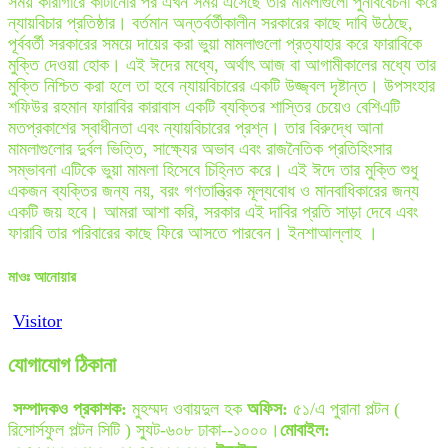
সময় কারাগারে কাটানোর পর এখন সময় এসেছে তার মামলাগুলো পুনর্বিবেচনা করে
ন্যায়বিচার প্রতিষ্ঠার। বর্তমান অন্তর্বর্তীকালীন সরকারের কাছে দাবি উঠেছে,
পূর্ববর্তী সরকারের সময়ে দায়ের করা ভুয়া মামলাগুলো প্রত্যাহার করে ফারাবিকে
মুক্তি দেওয়া হোক। এই ঈদের মধ্যে, অর্থাৎ আজ বা আগামীকালের মধ্যে তার
মুক্তি নিশ্চিত করা হলে তা হবে ন্যায়বিচারের একটি উজ্জ্বল দৃষ্টান্ত। উপসংহার
শফিউর রহমান ফারাবির কারাবাস একটি ব্যক্তির শাস্তির চেয়েও বেশিএটি
মতপ্রকাশের স্বাধীনতা এবং ন্যায়বিচারের প্রশ্ন। তার বিরুদ্ধে আনা
মামলাগুলোর দুর্বল ভিত্তি, সাক্ষ্যের অভাব এবং রাজনৈতিক প্রতিহিংসার
সম্ভাবনা এটিকে ভুয়া মামলা হিসেবে চিহ্নিত করে। এই ঈদে তার মুক্তি শুধু
একজন ব্যক্তির জন্য নয়, বরং গণতান্ত্রিক মূল্যবোধ ও মানবাধিকারের জন্য
একটি জয় হবে। আমরা আশা করি, সরকার এই দাবির প্রতি সাড়া দেবে এবং
ফারাবি তার পরিবারের কাছে ফিরে আসতে পারবেন। ইনশাআল্লাহ ।
মাওঃ আনোয়ার
Visitor
যোগাযোগ ঠিকানা
সম্পাদকও প্রকাশক:
মুহম্মদ ওবায়দুল হক
অফিস:
৫১/এ পুরানা পল্টন (
রিসোর্সফুল পল্টন সিটি ) স্যুট-৬০৮ ঢাকা--১০০০।
মোবাইল: