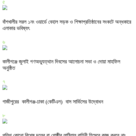
৫
বাঁশখালীর সরল ১নং ওয়ার্ডে বেহাল সড়ক ও শিক্ষাপ্রতিষ্ঠানের সংকটে অন্ধকারে
এলাকার ভবিষ্যৎ
৬
কালীগঞ্জে জুলাই গণঅভ্যুত্থান দিবসের আলোচনা সভা ও দোয়া মাহফিল
অনুষ্ঠিত
৭
গাজীপুরের কালীগঞ্জ-ঢাকা (কেটিএল) বাস সার্ভিসের উদ্বোধন
৮
পুলিশ কোনো বিশেষ দলের বা গোষ্ঠীর লাঠিয়াল বাহিনী হিসেবে কাজ করবে নাঃ