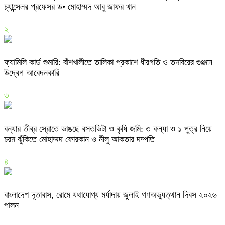
চ্যান্সেলর প্রফেসর ড• মোহাম্মদ আবু জাফর খান
২
ফ্যামিলি কার্ড শুমারি: বাঁশখালীতে তালিকা প্রকাশে ধীরগতি ও তদবিরের গুঞ্জনে
উদ্বেগ আবেদনকারি
৩
বন্যার তীব্র স্রোতে ভাঙছে বসতভিটা ও কৃষি জমি: ৩ কন্যা ও ১ পুত্র নিয়ে
চরম ঝুঁকিতে মোহাম্মদ ফোরকান ও নীলু আকতার দম্পতি
৪
বাংলাদেশ দূতাবাস, রোমে যথাযোগ্য মর্যাদায় জুলাই গণঅভ্যুত্থান দিবস ২০২৬
পালন