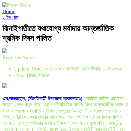
Home
২ টপ টেন
ঝিনাইগাতীতে যথাযোগ্য মর্যাদায় আন্তর্জাতিক
শ্রমিক দিবস পালিত
Reporter Name
Update Time : ০১:১৮:০৯ অপরাহ্ন, বৃহস্পতিবার, ১ মে ২০২৫
/
৪১১ Time View
এম,শাহজাহান, (ঝিনাইগাতী উপজেলা সংবাদদাতাঃ)
“শ্রমিক-মালিক এক হয়ে
গড়বো এদেশ নতুন করে” এই প্রতিপাদ্যকে সামনে রেখে আন্তর্জাতিক মহান মে
দিবস উপলক্ষে যথাযোগ্য মর্যাদায় শেরপুরের ঝিনাইগাতী উপজেলা প্রশাসন ও
বিভিন্ন শ্রমিক ফেডারেশনের আয়োজনো আন্তর্জাতিক শ্রমিক দিবস পালিত
হয়েছে। ১মে বৃহস্পতিবার সকালে উপজেলা পরিষদের সন্মুখে এইসব কর্মসুচীর
আয়োজন করা হয়। কর্মসূচির মধ্যে ছিল, উপজেলা নির্বাহী কর্মকর্তা (ইউএনও)