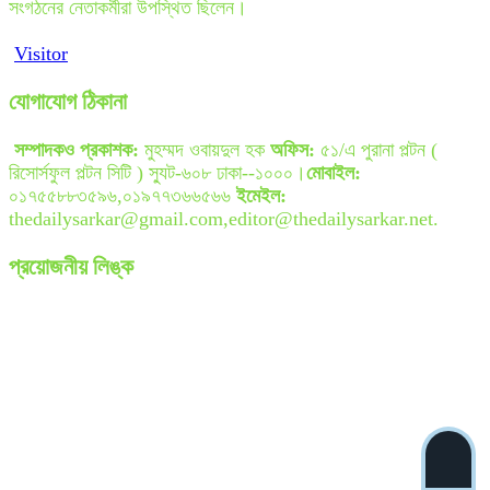
সংগঠনের নেতাকর্মীরা উপস্থিত ছিলেন।
Visitor
যোগাযোগ ঠিকানা
সম্পাদকও প্রকাশক:
মুহম্মদ ওবায়দুল হক
অফিস:
৫১/এ পুরানা পল্টন (
রিসোর্সফুল পল্টন সিটি ) স্যুট-৬০৮ ঢাকা--১০০০।
মোবাইল:
০১৭৫৫৮৮৩৫৯৬,০১৯৭৭৩৬৬৫৬৬
ইমেইল:
thedailysarkar@gmail.com,editor@thedailysarkar.net.
প্রয়োজনীয় লিঙ্ক