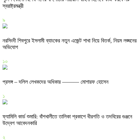
স্বরাষ্ট্রমন্ত্রী
৯
নরসিংদী শিবপুরে ইসলামী ব্যাংকের নতুন এজেন্ট শাখা নিয়ে বিতর্ক, নিয়ম লঙ্ঘনের
অভিযোগ
১০
প্রসঙ্গ – দলিল লেখকদের অধিকার ——— মোশারফ হোসেন
১
ফ্যামিলি কার্ড শুমারি: বাঁশখালীতে তালিকা প্রকাশে ধীরগতি ও তদবিরের গুঞ্জনে
উদ্বেগ আবেদনকারি
২