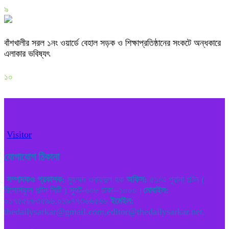
৯
বাঁশখালীর সরল ১নং ওয়ার্ডে বেহাল সড়ক ও শিক্ষাপ্রতিষ্ঠানের সংকটে অন্ধকারে
এলাকার ভবিষ্যৎ
১০
Visitor
যোগাযোগ ঠিকানা
সম্পাদকও প্রকাশক:
মুহম্মদ ওবায়দুল হক
অফিস:
৫১/এ পুরানা পল্টন (
রিসোর্সফুল পল্টন সিটি ) স্যুট-৬০৮ ঢাকা--১০০০।
মোবাইল:
০১৭৫৫৮৮৩৫৯৬,০১৯৭৭৩৬৬৫৬৬
ইমেইল:
thedailysarkar@gmail.com,editor@thedailysarkar.net.