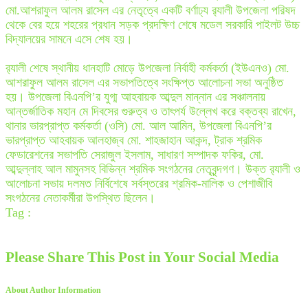
মো.আশরাফুল আলম রাসেল এর নেতৃত্বে একটি বর্ণাঢ্য র
্যালী উপজেলা পরিষদ
থেকে বের হয়ে শহরের প্রধান সড়ক প্রদক্ষিণ শেষে মডেল সরকারি পাইলট উচ্চ
বিদ্যালয়ের সামনে এসে শেষ হয়।
র
্যালী শেষে স্থানীয় ধানহাটি মোড়ে উপজেলা নির্বাহী কর্মকর্তা (ইউএনও) মো.
আশরাফুল আলম রাসেল এর সভাপতিত্বে সংক্ষিপ্ত আলোচনা সভা অনুষ্ঠিত
হয়। উপজেলা বিএনপি’র যুগ্ম আহবায়ক আব্দুল মান্নান এর সঞ্চালনায়
আন্তর্জাতিক মহান মে দিবসের গুরুত্ব ও তাৎপর্য উল্লেখ করে বক্তব্য রাখেন,
থানার ভারপ্রাপ্ত কর্মকর্তা (ওসি) মো. আল আমিন, উপজেলা বিএনপি’র
ভারপ্রাপ্ত আহবায়ক আলহাজ্ব মো. শাহজাহান আকন্দ, ট্রাক শ্রমিক
ফেডারেশনের সভাপতি সেরাজুল ইসলাম, সাধারণ সম্পাদক ফকির, মো.
আব্দুল্লাহ আল মামুনসহ বিভিন্ন শ্রমিক সংগঠনের নেতৃবৃন্দগণ। উক্ত র
্যালী ও
আলোচনা সভায় দলমত নির্বিশেষে সর্বস্তরের শ্রমিক-মালিক ও পেশাজীবি
সংগঠনের নেতাকর্মীরা উপস্থিত ছিলেন।
Tag :
Please Share This Post in Your Social Media
About Author Information