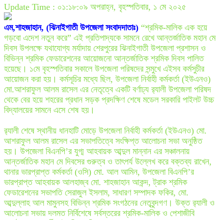
Update Time : ০১:১৮:০৯ অপরাহ্ন, বৃহস্পতিবার, ১ মে ২০২৫
এম,শাহজাহান, (ঝিনাইগাতী উপজেলা সংবাদদাতাঃ)
“শ্রমিক-মালিক এক হয়ে
গড়বো এদেশ নতুন করে” এই প্রতিপাদ্যকে সামনে রেখে আন্তর্জাতিক মহান মে
দিবস উপলক্ষে যথাযোগ্য মর্যাদায় শেরপুরের ঝিনাইগাতী উপজেলা প্রশাসন ও
বিভিন্ন শ্রমিক ফেডারেশনের আয়োজনো আন্তর্জাতিক শ্রমিক দিবস পালিত
হয়েছে। ১মে বৃহস্পতিবার সকালে উপজেলা পরিষদের সন্মুখে এইসব কর্মসুচীর
আয়োজন করা হয়। কর্মসূচির মধ্যে ছিল, উপজেলা নির্বাহী কর্মকর্তা (ইউএনও)
মো.আশরাফুল আলম রাসেল এর নেতৃত্বে একটি বর্ণাঢ্য র
্যালী উপজেলা পরিষদ
থেকে বের হয়ে শহরের প্রধান সড়ক প্রদক্ষিণ শেষে মডেল সরকারি পাইলট উচ্চ
বিদ্যালয়ের সামনে এসে শেষ হয়।
র
্যালী শেষে স্থানীয় ধানহাটি মোড়ে উপজেলা নির্বাহী কর্মকর্তা (ইউএনও) মো.
আশরাফুল আলম রাসেল এর সভাপতিত্বে সংক্ষিপ্ত আলোচনা সভা অনুষ্ঠিত
হয়। উপজেলা বিএনপি’র যুগ্ম আহবায়ক আব্দুল মান্নান এর সঞ্চালনায়
আন্তর্জাতিক মহান মে দিবসের গুরুত্ব ও তাৎপর্য উল্লেখ করে বক্তব্য রাখেন,
থানার ভারপ্রাপ্ত কর্মকর্তা (ওসি) মো. আল আমিন, উপজেলা বিএনপি’র
ভারপ্রাপ্ত আহবায়ক আলহাজ্ব মো. শাহজাহান আকন্দ, ট্রাক শ্রমিক
ফেডারেশনের সভাপতি সেরাজুল ইসলাম, সাধারণ সম্পাদক ফকির, মো.
আব্দুল্লাহ আল মামুনসহ বিভিন্ন শ্রমিক সংগঠনের নেতৃবৃন্দগণ। উক্ত র
্যালী ও
আলোচনা সভায় দলমত নির্বিশেষে সর্বস্তরের শ্রমিক-মালিক ও পেশাজীবি