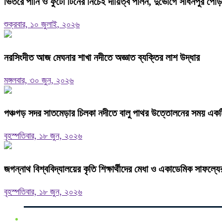
ভিতরে পানি ও ফুটো টিনের নিচেই দায়িত্ব পালন, দুর্ভোগে সাধনপুর পোড়া
শুক্রবার, ১০ জুলাই, ২০২৬
নরসিংদীত আজ মেঘনার শাখা নদীতে অজ্ঞাত ব্যক্তির লাশ উদ্ধার
মঙ্গলবার, ৩০ জুন, ২০২৬
পঞ্চগড় সদর সাতমেড়ার চিলকা নদীতে বালু পাথর উত্তোলনের সময় একটি ব
বৃহস্পতিবার, ১৮ জুন, ২০২৬
জগন্নাথ বিশ্ববিদ্যালয়ের কৃতি শিক্ষার্থীদের মেধা ও একাডেমিক সাফল্যে
বৃহস্পতিবার, ১৮ জুন, ২০২৬