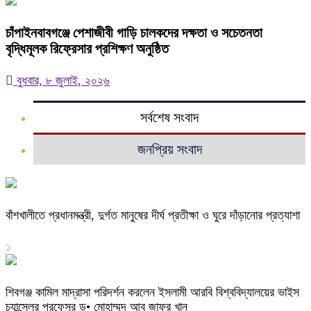
চাঁপাইনবাবগঞ্জে পেশাজীবী গাড়ি চালকদের দক্ষতা ও সচেতনতা
বৃদ্ধিমূলক রিফ্রেসার প্রশিক্ষণ অনুষ্ঠিত
বুধবার, ৮ জুলাই, ২০২৬
সর্বশেষ সংবাদ
জনপ্রিয় সংবাদ
বাঁশখালীতে প্রধানমন্ত্রী, দুর্গত মানুষের দীর্ঘ প্রতীক্ষা ও ঘুরে দাঁড়ানোর প্রত্যাশা
১
শিবগঞ্জ কামিল মাদ্রাসা পরিদর্শন করলেন ইসলামী আরবি বিশ্ববিদ্যালয়ের ভাইস
চ্যান্সেলর প্রফেসর ড• মোহাম্মদ আবু জাফর খান