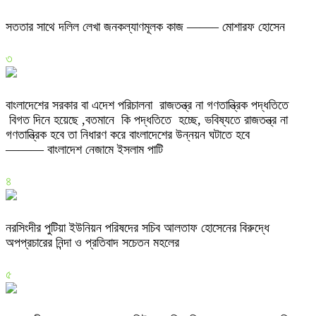
সততার সাথে দলিল লেখা জনকল্যাণমূলক কাজ ——– মোশারফ হোসেন
৩
বাংলাদেশের সরকার বা এদেশ পরিচালনা রাজতন্ত্র না গণতান্ত্রিক পদ্ধতিতে
বিগত দিনে হয়েছে ,বতমানে কি পদ্ধতিতে হচ্ছে, ভবিষ্যতে রাজতন্ত্র না
গণতান্ত্রিক হবে তা নিধারণ করে বাংলাদেশের উন্নয়ন ঘটাতে হবে
——— বাংলাদেশ নেজামে ইসলাম পাটি
৪
নরসিংদীর পুটিয়া ইউনিয়ন পরিষদের সচিব আলতাফ হোসেনের বিরুদ্ধে
অপপ্রচারের নিন্দা ও প্রতিবাদ সচেতন মহলের
৫