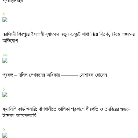
স্বরাষ্ট্রমন্ত্রী
৯
নরসিংদী শিবপুরে ইসলামী ব্যাংকের নতুন এজেন্ট শাখা নিয়ে বিতর্ক, নিয়ম লঙ্ঘনের
অভিযোগ
১০
প্রসঙ্গ – দলিল লেখকদের অধিকার ——— মোশারফ হোসেন
১
ফ্যামিলি কার্ড শুমারি: বাঁশখালীতে তালিকা প্রকাশে ধীরগতি ও তদবিরের গুঞ্জনে
উদ্বেগ আবেদনকারি
২