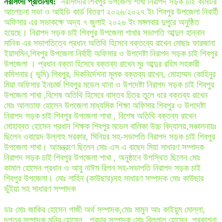
নরসিংদী প্রতিনিধি:
নরসিংদীর শিবপুর উপজেলা শাখা নিরাপদ সড়ক চাই কমিটির
আলোচনা সভা ও আইডি কার্ড বিতরণ ২০২৬/২০২৭ ইং শিবপুর উপজেলা নিবার্হী
অফিসার এর সভাকক্ষে অদ্য ৭ জুলাই ২০২৬ ইং মঙ্গলবার দুপুরে অনুষ্ঠিত
হয়েছে। নিরাপদ সড়ক চাই শিবপুর উপজেলা শাখার সভাপতি আব্দুল হান্নান
মানিক এর সভাপতিত্বে প্রধান অতিথি হিসেবে বক্তব্যে রাখেন মোছাঃ ফারজানা
ইয়াসমিন,শিবপুর উপজেলা নির্বাহী অফিসার ও উপদেষ্টা নিরাপদ সড়ক চাই শিবপুর
উপজেলা । প্রধান বক্তা হিসেবে বক্তব্য রাখেন মুঃ আব্দুর রহিম সহকারী
কমিশনার ( ভূমি) শিবপুর, দিকনির্দেশনা মূলক বক্তব্য রাখেন, মোহাম্মদ কোহিনুর
মিয়া অফিসার ইনচার্জ শিবপুর মডেল থানা ও উপদেষ্টা নিরাপদ সড়ক চাই শিবপুর
উপজেলা শাখা ,বিশেষ অতিথি হিসেবে বাস্তব চিত্র তুলে ধরে বক্তব্য রাখেন
মোঃ আলতাফ হোসেন উপজেলা মাধ্যমিক শিক্ষা অফিসার শিবপুর ও উপদেষ্টা
নিরাপদ সড়ক চাই শিবপুর উপজেলা শাখা , বিশেষ অতিথি বক্তব্য রাখেন
মোহাব্বত হোসেন প্রধান শিক্ষক শিবপুর মডেল বালিকা উচ্চ বিদ্যালয়,সঞ্চালনায়ঃ
ছিলেন ওবায়েদ উল্লাহ সরকার, সিনিয়র সহ-সভাপতি নিরাপদ সড়ক চাই শিবপুর
উপজেলা শাখা। আমন্ত্রণে ছিলেন মোঃ এস এ বাছেদ মিয়া সাধারণ সম্পাদক
নিরাপদ সড়ক চাই শিবপুর উপজেলা শাখা , অনুষ্ঠানে উপস্থিত ছিলেন মোঃ
কামাল হোসেন প্রধান ও আবু নাঈম রিপন সহ-সভাপতি নিরাপদ সড়ক চাই
শিবপুর উপজেলা। মোঃ শাহিন (কাউছার)সহ সাধারণ সম্পাদক মোঃ কাউছার
ভুঁইয়া সহ সাধারণ সম্পাদক
ডাঃ মোঃ জাকির হোসেন গাজী অর্থ সম্পাদক,মোঃ মামুন আঃ কাইয়ুম মোল্লা,
দপ্তর সম্পাদক মনির হোসেন , প্রচার সম্পাদক মোঃ বিল্লাল হোসেন, প্রকাশনা