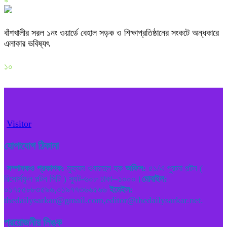
বাঁশখালীর সরল ১নং ওয়ার্ডে বেহাল সড়ক ও শিক্ষাপ্রতিষ্ঠানের সংকটে অন্ধকারে
এলাকার ভবিষ্যৎ
১০
Visitor
যোগাযোগ ঠিকানা
সম্পাদকও প্রকাশক:
মুহম্মদ ওবায়দুল হক
অফিস:
৫১/এ পুরানা পল্টন (
রিসোর্সফুল পল্টন সিটি ) স্যুট-৬০৮ ঢাকা--১০০০।
মোবাইল:
০১৭৫৫৮৮৩৫৯৬,০১৯৭৭৩৬৬৫৬৬
ইমেইল:
thedailysarkar@gmail.com,editor@thedailysarkar.net.
প্রয়োজনীয় লিঙ্ক