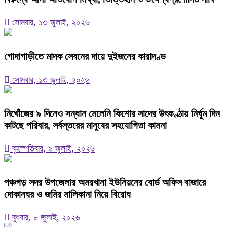
সোমবার, ১৩ জুলাই, ২০২৬
গোদাগাড়ীতে মাদক সেবনের দায়ে দুইজনের কারাদণ্ড
সোমবার, ১৩ জুলাই, ২০২৬
নিখোঁজের ৯ দিনেও সন্ধান মেলেনি কিশোর সাদের উৎকণ্ঠায় নির্ঘুম দিন
কাটছে পরিবার, সর্বস্তরের মানুষের সহযোগিতা কামনা
বৃহস্পতিবার, ৯ জুলাই, ২০২৬
পঞ্চগড় সদর উপজেলার অমরখানা ইউনিয়নের বোর্ড অফিস বাজারে
দোকানঘর ও জমির মালিকানা নিয়ে বিরোধ
বুধবার, ৮ জুলাই, ২০২৬