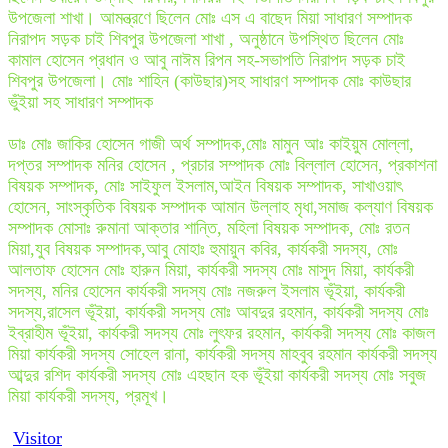
উপজেলা শাখা। আমন্ত্রণে ছিলেন মোঃ এস এ বাছেদ মিয়া সাধারণ সম্পাদক
নিরাপদ সড়ক চাই শিবপুর উপজেলা শাখা , অনুষ্ঠানে উপস্থিত ছিলেন মোঃ
কামাল হোসেন প্রধান ও আবু নাঈম রিপন সহ-সভাপতি নিরাপদ সড়ক চাই
শিবপুর উপজেলা। মোঃ শাহিন (কাউছার)সহ সাধারণ সম্পাদক মোঃ কাউছার
ভুঁইয়া সহ সাধারণ সম্পাদক
ডাঃ মোঃ জাকির হোসেন গাজী অর্থ সম্পাদক,মোঃ মামুন আঃ কাইয়ুম মোল্লা,
দপ্তর সম্পাদক মনির হোসেন , প্রচার সম্পাদক মোঃ বিল্লাল হোসেন, প্রকাশনা
বিষয়ক সম্পাদক, মোঃ সাইফুল ইসলাম,আইন বিষয়ক সম্পাদক, সাখাওয়াৎ
হোসেন, সাংস্কৃতিক বিষয়ক সম্পাদক আমান উল্লাহ মৃধা,সমাজ কল্যাণ বিষয়ক
সম্পাদক মোসাঃ রুমানা আক্তার শান্তি, মহিলা বিষয়ক সম্পাদক, মোঃ রতন
মিয়া,যুব বিষয়ক সম্পাদক,আবু মোহাঃ হুমায়ুন কবির, কার্যকরী সদস্য, মোঃ
আলতাফ হোসেন মোঃ হারুন মিয়া, কার্যকরী সদস্য মোঃ মাসুদ মিয়া, কার্যকরী
সদস্য, মনির হোসেন কার্যকরী সদস্য মোঃ নজরুল ইসলাম ভূঁইয়া, কার্যকরী
সদস্য,রাসেল ভূঁইয়া, কার্যকরী সদস্য মোঃ আবদুর রহমান, কার্যকরী সদস্য মোঃ
ইব্রাহীম ভূঁইয়া, কার্যকরী সদস্য মোঃ লুৎফর রহমান, কার্যকরী সদস্য মোঃ কাজল
মিয়া কার্যকরী সদস্য সোহেল রানা, কার্যকরী সদস্য মাহবুব রহমান কার্যকরী সদস্য
আব্দুর রশিদ কার্যকরী সদস্য মোঃ এহছান হক ভূঁইয়া কার্যকরী সদস্য মোঃ সবুজ
মিয়া কার্যকরী সদস্য, প্রমূখ।
Visitor