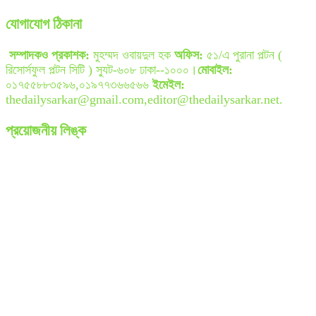
যোগাযোগ ঠিকানা
সম্পাদকও প্রকাশক:
মুহম্মদ ওবায়দুল হক
অফিস:
৫১/এ পুরানা পল্টন (
রিসোর্সফুল পল্টন সিটি ) স্যুট-৬০৮ ঢাকা--১০০০।
মোবাইল:
০১৭৫৫৮৮৩৫৯৬,০১৯৭৭৩৬৬৫৬৬
ইমেইল:
thedailysarkar@gmail.com,editor@thedailysarkar.net.
প্রয়োজনীয় লিঙ্ক