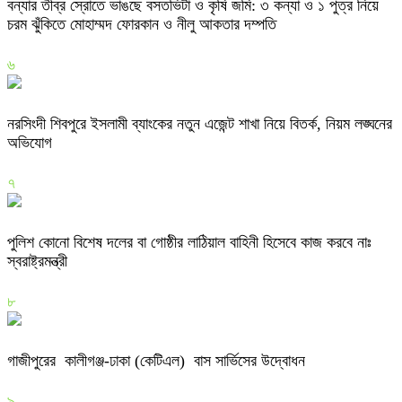
বন্যার তীব্র স্রোতে ভাঙছে বসতভিটা ও কৃষি জমি: ৩ কন্যা ও ১ পুত্র নিয়ে
চরম ঝুঁকিতে মোহাম্মদ ফোরকান ও নীলু আকতার দম্পতি
৬
নরসিংদী শিবপুরে ইসলামী ব্যাংকের নতুন এজেন্ট শাখা নিয়ে বিতর্ক, নিয়ম লঙ্ঘনের
অভিযোগ
৭
পুলিশ কোনো বিশেষ দলের বা গোষ্ঠীর লাঠিয়াল বাহিনী হিসেবে কাজ করবে নাঃ
স্বরাষ্ট্রমন্ত্রী
৮
গাজীপুরের কালীগঞ্জ-ঢাকা (কেটিএল) বাস সার্ভিসের উদ্বোধন
৯