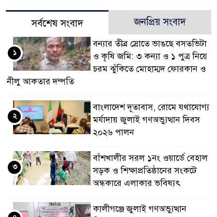
জনপ্রিয় সংবাদ
সর্বশেষ সংবাদ
বন্যার তীব্র স্রোতে ভাঙছে বসতভিটা
১
ও কৃষি জমি: ৩ কন্যা ও ১ পুত্র নিয়ে
চরম ঝুঁকিতে মোহাম্মদ ফোরকান ও
নীলু আকতার দম্পতি
বাংলাদেশ দূতাবাস, রোমে যথাযোগ্য
২
মর্যাদায় জুলাই গণঅভ্যুত্থান দিবস
২০২৬ পালন
বাঁশখালীর সরল ১নং ওয়ার্ডে বেহাল
৩
সড়ক ও শিক্ষাপ্রতিষ্ঠানের সংকটে
অন্ধকারে এলাকার ভবিষ্যৎ
কালীগঞ্জে জুলাই গণঅভ্যুত্থান