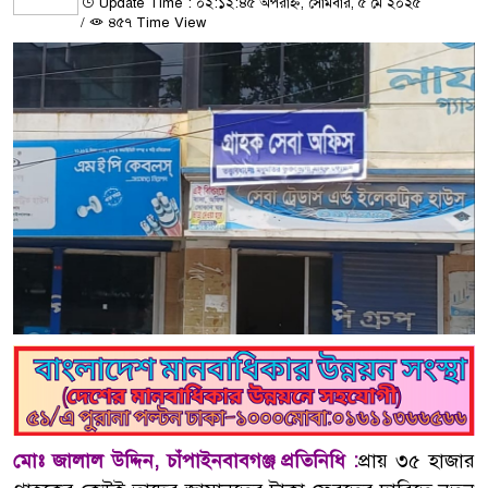
Update Time : ০২:১২:৪৫ অপরাহ্ন, সোমবার, ৫ মে ২০২৫
/
৪৫৭ Time View
মোঃ জালাল উদ্দিন, চাঁপাইনবাবগঞ্জ প্রতিনিধি :
প্রায় ৩৫ হাজার