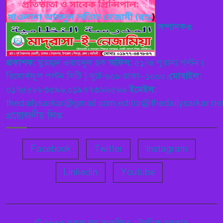
,বতমানে কি পদ্ধতিতে হচ্ছে, ভবিষ্যতে রাজতন্ত্র না গণতান্ত্রিক
হবে তা নিধারণ করে বাংলাদেশের উন্নয়ন ঘটাতে হবে
সম্পাদকও
——— বাংলাদেশ নেজামে ইসলাম পাটি
শিবগঞ্জে মামলার বাদীকে তদন্ত
প্রকাশক:
মুহম্মদ ওবায়দুল হক
অফিস:
৫১/এ পুরানা পল্টন (
৯
কর্মকর্তার হুমকীতে বাদী
রিসোর্সফুল পল্টন সিটি ) স্যুট-৬০৮ ঢাকা--১০০০।
মোবাইল:
নিরাপত্তাহীনতায় ভুগছে
০১৭৫৫৮৮৩৫৯৬,০১৯৭৭৩৬৬৫৬৬
ইমেইল:
thedailysarkar@gmail.com,editor@thedailysarkar.net
প্রসঙ্গ – দলিল লেখকদের অধিকার
প্রয়োজনীয় লিঙ্ক
১০
——— মোশারফ হোসেন
Facebook
Twitter
Instagram
Linkedin
Youtube
© ২০২৫ সকল স্বত্ত সংরক্ষিত । দৈনিক সরকার