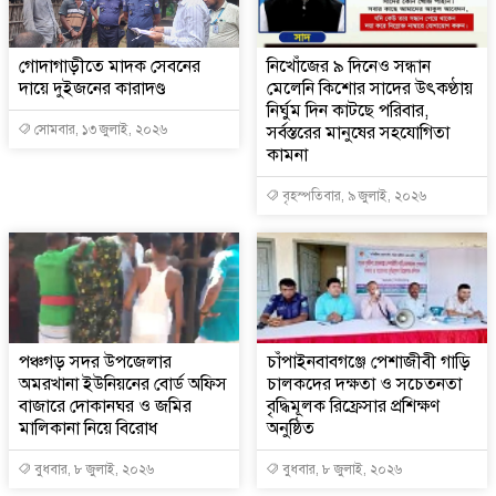
গোদাগাড়ীতে মাদক সেবনের
নিখোঁজের ৯ দিনেও সন্ধান
দায়ে দুইজনের কারাদণ্ড
মেলেনি কিশোর সাদের উৎকণ্ঠায়
নির্ঘুম দিন কাটছে পরিবার,
সোমবার, ১৩ জুলাই, ২০২৬
সর্বস্তরের মানুষের সহযোগিতা
কামনা
বৃহস্পতিবার, ৯ জুলাই, ২০২৬
পঞ্চগড় সদর উপজেলার
চাঁপাইনবাবগঞ্জে পেশাজীবী গাড়ি
অমরখানা ইউনিয়নের বোর্ড অফিস
চালকদের দক্ষতা ও সচেতনতা
বাজারে দোকানঘর ও জমির
বৃদ্ধিমূলক রিফ্রেসার প্রশিক্ষণ
মালিকানা নিয়ে বিরোধ
অনুষ্ঠিত
বুধবার, ৮ জুলাই, ২০২৬
বুধবার, ৮ জুলাই, ২০২৬